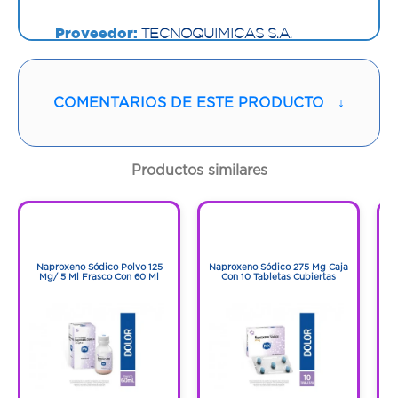
Proveedor:
TECNOQUIMICAS S.A.
Vía de administración:
VAGINAL
COMENTARIOS DE ESTE PRODUCTO
↓
Contenido:
1 Und
Cantidad:
8 Cápsulas
Productos similares
Código:
945771
1
1
1
1
Naproxeno Sódico Polvo 125
Naproxeno Sódico 275 Mg Caja
Mg/ 5 Ml Frasco Con 60 Ml
Con 10 Tabletas Cubiertas