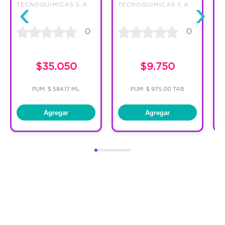
‹
›
TECNOQUIMICAS S.A.
TECNOQUIMICAS S.A.
T
0
0
C
$35.050
$9.750
PUM: $ 584.17 ML
PUM: $ 975.00 TAB
Agregar
Agregar