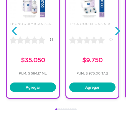
‹
›
TECNOQUIMICAS S.A.
TECNOQUIMICAS S.A.
T
0
0
C
$35.050
$9.750
PUM: $ 584.17 ML
PUM: $ 975.00 TAB
Agregar
Agregar