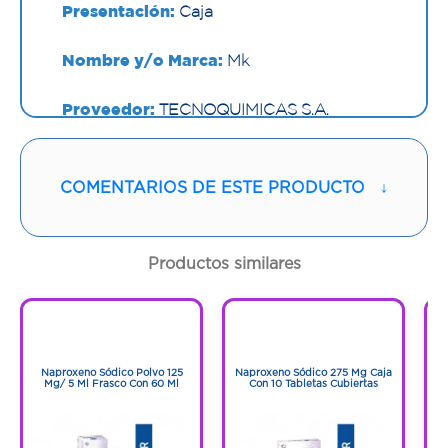
Presentación:
Caja
Nombre y/o Marca:
Mk
Proveedor:
TECNOQUIMICAS S.A.
Vía de administración:
ORAL
COMENTARIOS DE ESTE PRODUCTO
↓
Contenido:
1 Und
Cantidad:
50 Tabletas
Productos similares
Código:
660649
1
1
1
1
Naproxeno Sódico Polvo 125
Naproxeno Sódico 275 Mg Caja
Mg/ 5 Ml Frasco Con 60 Ml
Con 10 Tabletas Cubiertas