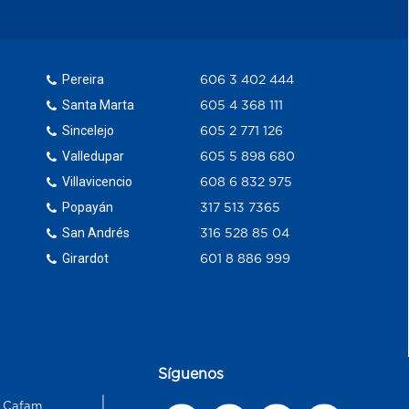
Pereira
606 3 402 444
Santa Marta
605 4 368 111
Sincelejo
605 2 771 126
Valledupar
605 5 898 680
Villavicencio
608 6 832 975
Popayán
317 513 7365
San Andrés
316 528 85 04
Girardot
601 8 886 999
Síguenos
s Cafam