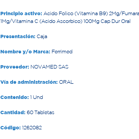
Principio activo:
Acido Folico (Vitamina B9) 2Mg/Fumara
1Mg/Vitamina C (Acido Ascorbico) 100Mg Cap Dur Oral
Presentación:
Caja
Nombre y/o Marca:
Ferrimed
Proveedor:
NOVAMED SAS
Vía de administración:
ORAL
Contenido:
1 Und
Cantidad:
60 Tabletas
Código:
1262082