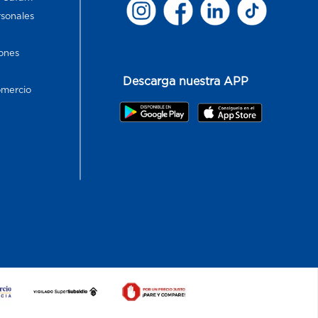
rsonales
ones
Descarga nuestra APP
omercio