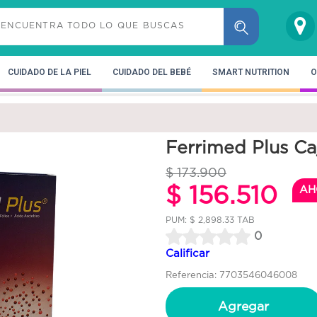
CUIDADO DE LA PIEL
CUIDADO DEL BEBÉ
SMART NUTRITION
O
Ferrimed Plus Ca
$ 173.900
$ 156.510
AH
PUM: $ 2,898.33 TAB
0
Calificar
Referencia: 7703546046008
Agregar