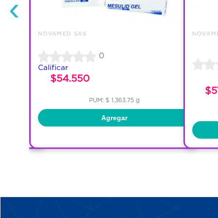
‹
NOVAMED SAS
NOVAM
0
Calificar
$54.550
$5
PUM: $ 1,363.75 g
Agregar