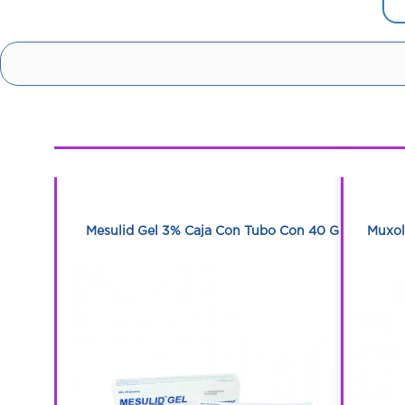
1
1
bletas
Mesulid Gel 3% Caja Con Tubo Con 40 G
Muxol