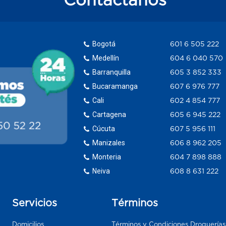
Bogotá
601 6 505 222
Medellín
604 6 040 570
Barranquilla
605 3 852 333
Bucaramanga
607 6 976 777
Cali
602 4 854 777
Cartagena
605 6 945 222
Cúcuta
607 5 956 111
Manizales
606 8 962 205
Monteria
604 7 898 888
Neiva
608 8 631 222
Servicios
Términos
Domicilios
Términos y Condiciones Droguería