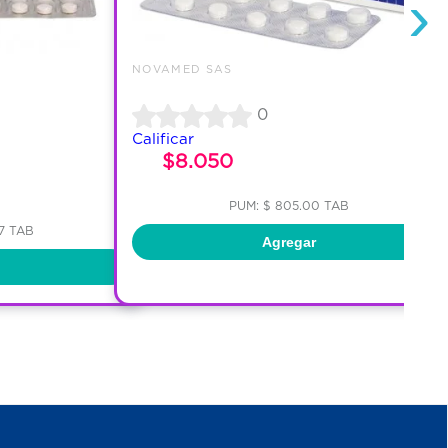
›
NOVAMED SAS
0
Calificar
$8.050
PUM: $ 805.00 TAB
67 TAB
Agregar