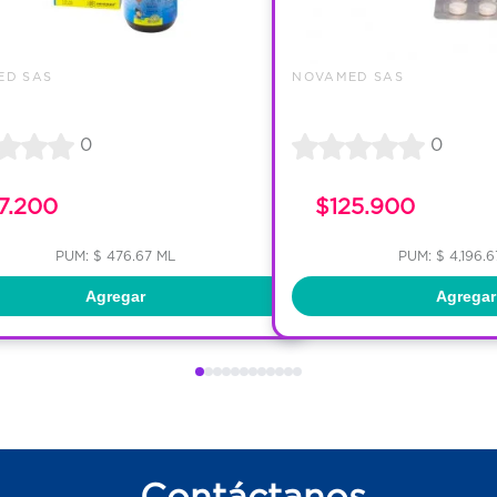
ED SAS
NOVAMED SAS
0
0
7.200
$125.900
PUM: $ 476.67 ML
PUM: $ 4,196.
Agregar
Agregar
Contáctanos