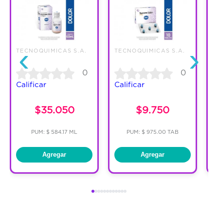
‹
›
TECNOQUIMICAS S.A.
TECNOQUIMICAS S.A.
T
0
0
Calificar
Calificar
C
$35.050
$9.750
PUM: $ 584.17 ML
PUM: $ 975.00 TAB
Agregar
Agregar