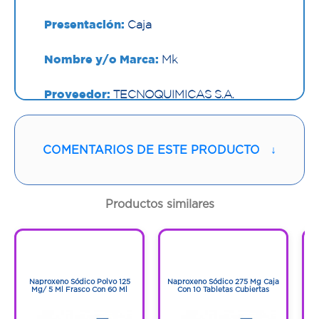
Presentación:
Caja
Nombre y/o Marca:
Mk
Proveedor:
TECNOQUIMICAS S.A.
Vía de administración:
INTRAMUSCULAR
COMENTARIOS DE ESTE PRODUCTO
↓
Contenido:
1,5 Ml
Productos similares
Cantidad:
3 Ampolletas
1
1
Código:
1252954
1
1
Naproxeno Sódico Polvo 125
Naproxeno Sódico 275 Mg Caja
Mg/ 5 Ml Frasco Con 60 Ml
Con 10 Tabletas Cubiertas