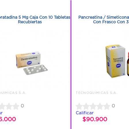
1
1
ratadina 5 Mg Caja Con 10 Tabletas
Pancreatina / Simeticona
Recubiertas
Con Frasco Con 3
UIMICAS S.A.
TECNOQUIMICAS S.A.
0
0
ar
Calificar
6.000
$90.900