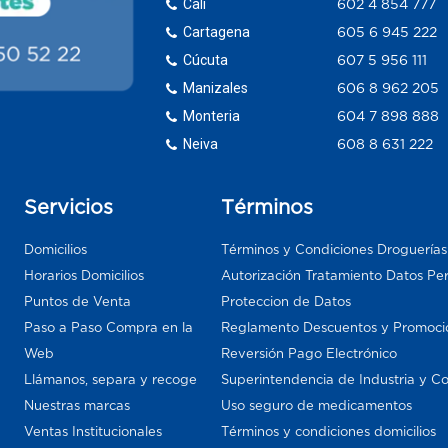
Cali
602 4 854 777
Cartagena
605 6 945 222
Cúcuta
607 5 956 111
Manizales
606 8 962 205
Monteria
604 7 898 888
Neiva
608 8 631 222
Servicios
Términos
Domicilios
Términos y Condiciones Droguería
Horarios Domicilios
Autorización Tratamiento Datos Pe
Puntos de Venta
Proteccion de Datos
Paso a Paso Compra en la
Reglamento Descuentos y Promoci
Web
Reversión Pago Electrónico
Llámanos, separa y recoge
Superintendencia de Industria y C
Nuestras marcas
Uso seguro de medicamentos
Ventas Institucionales
Términos y condiciones domicilios