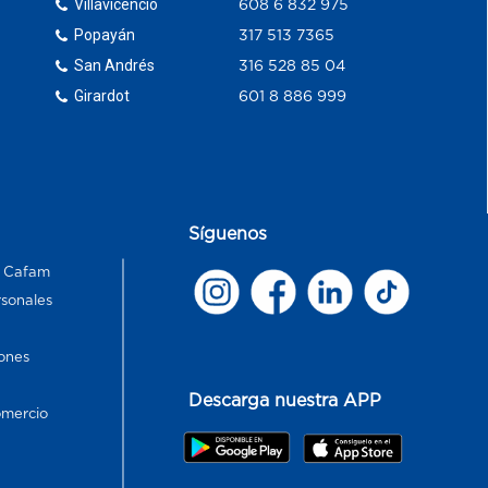
Villavicencio
608 6 832 975
Popayán
317 513 7365
San Andrés
316 528 85 04
Girardot
601 8 886 999
Síguenos
s Cafam
rsonales
ones
Descarga nuestra APP
omercio