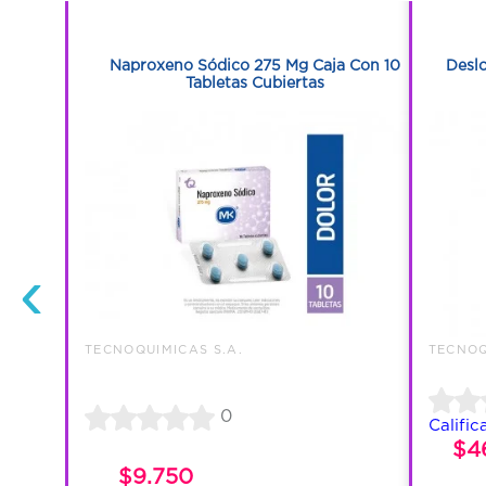
1
5 Ml Frasco
Naproxeno Sódico 275 Mg Caja Con 10
Deslo
Tabletas Cubiertas
‹
TECNOQUIMICAS S.A.
TECNOQ
0
Calific
$4
$9.750