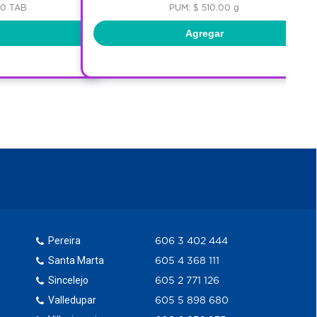
00 TAB
PUM: $ 510.00 g
Agregar
Pereira
606 3 402 444
Santa Marta
605 4 368 111
Sincelejo
605 2 771 126
Valledupar
605 5 898 680