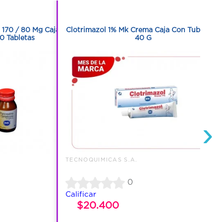
1
 170 / 80 Mg Caja
Clotrimazol 1% Mk Crema Caja Con Tubo Con
0 Tabletas
40 G
›
TECNOQUIMICAS S.A.
0
Calificar
$20.400