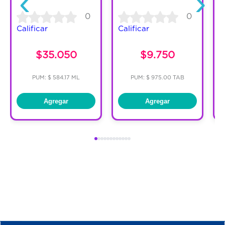
‹
›
0
0
Calificar
Calificar
C
$35.050
$9.750
PUM: $ 584.17 ML
PUM: $ 975.00 TAB
Agregar
Agregar