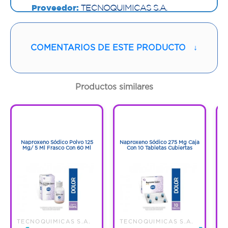
Proveedor:
TECNOQUIMICAS S.A.
Vía de administración:
ORAL
COMENTARIOS DE ESTE PRODUCTO
↓
Contenido:
1 Und
Cantidad:
10 Tabletas
Productos similares
Código:
743278
1
1
1
1
Naproxeno Sódico Polvo 125
Naproxeno Sódico 275 Mg Caja
Mg/ 5 Ml Frasco Con 60 Ml
Con 10 Tabletas Cubiertas
TECNOQUIMICAS S.A.
TECNOQUIMICAS S.A.
T