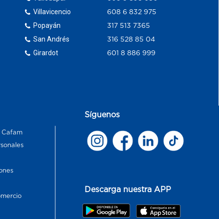
Villavicencio
608 6 832 975
Popayán
317 513 7365
San Andrés
316 528 85 04
Girardot
601 8 886 999
Síguenos
s Cafam
rsonales
ones
Descarga nuestra APP
omercio