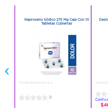
1
1
5 Ml Frasco
Naproxeno Sódico 275 Mg Caja Con 10
Deslo
Tabletas Cubiertas
‹
TECNOQUIMICAS S.A.
TECNOQ
0
Calific
$4