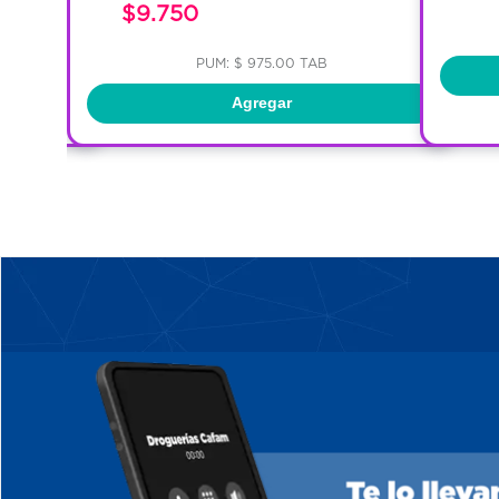
$9.750
PUM: $ 975.00 TAB
Agregar