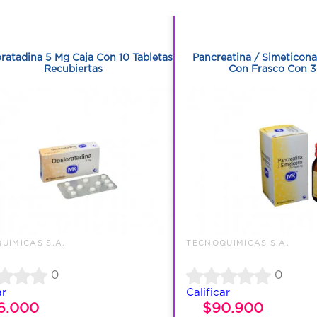
1
1
1
1
ratadina 5 Mg Caja Con 10 Tabletas
Pancreatina / Simeticona
Recubiertas
Con Frasco Con 3
UIMICAS S.A.
TECNOQUIMICAS S.A.
0
0
ar
Calificar
6.000
$90.900