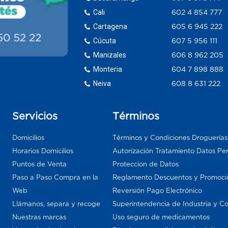
Cali
602 4 854 777
Cartagena
605 6 945 222
Cúcuta
607 5 956 111
Manizales
606 8 962 205
Monteria
604 7 898 888
Neiva
608 8 631 222
Servicios
Términos
Domicilios
Términos y Condiciones Droguería
Horarios Domicilios
Autorización Tratamiento Datos Pe
Puntos de Venta
Proteccion de Datos
Paso a Paso Compra en la
Reglamento Descuentos y Promoci
Web
Reversión Pago Electrónico
Llámanos, separa y recoge
Superintendencia de Industria y C
Nuestras marcas
Uso seguro de medicamentos