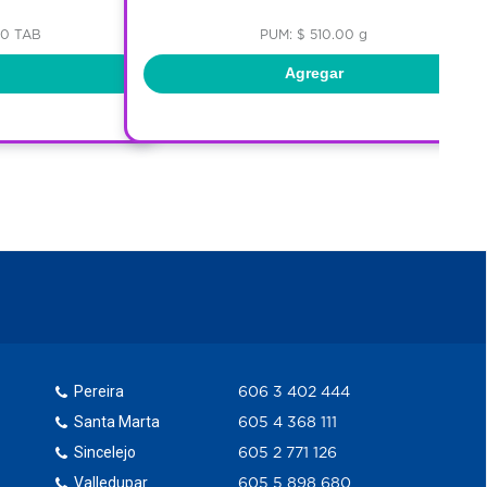
00 TAB
PUM: $ 510.00 g
Agregar
Pereira
606 3 402 444
Santa Marta
605 4 368 111
Sincelejo
605 2 771 126
Valledupar
605 5 898 680