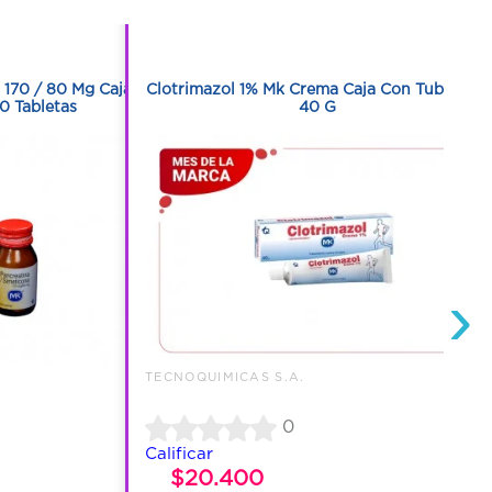
1
1
 170 / 80 Mg Caja
Clotrimazol 1% Mk Crema Caja Con Tubo Con
0 Tabletas
40 G
›
TECNOQUIMICAS S.A.
0
Calificar
$20.400