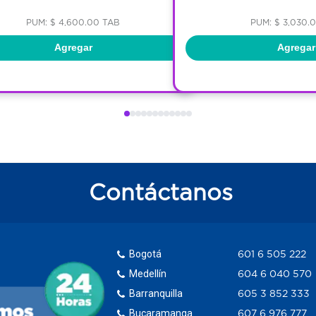
PUM: $ 4,600.00 TAB
PUM: $ 3,030.
Agregar
Agregar
Contáctanos
Bogotá
601 6 505 222
Medellín
604 6 040 570
Barranquilla
605 3 852 333
Bucaramanga
607 6 976 777