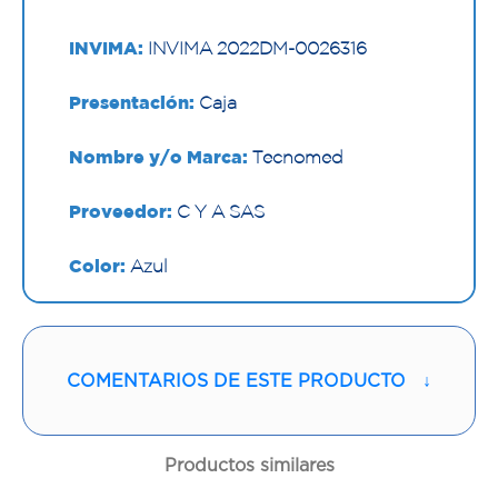
INVIMA:
INVIMA 2022DM-0026316
Presentación:
Caja
Nombre y/o Marca:
Tecnomed
Proveedor:
C Y A SAS
Color:
Azul
Contenido:
1 Caja
Cantidad:
1 Und
COMENTARIOS DE ESTE PRODUCTO
↓
Código:
1293682
Productos similares