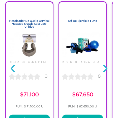
1
1
1
1
Masajeador De Cuello Cervical
Set De Ejercicio 1 Und
Massage Shawls Caja Con 1
Unidad
‹
›
DISTRIBUIDORA DEM SAS
DISTRIBUIDORA DEM SAS
N
0
0
$71.100
$67.650
PUM: $ 71,100.00 U
PUM: $ 67,650.00 U