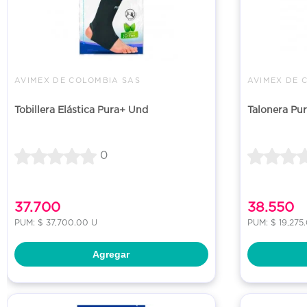
AVIMEX DE COLOMBIA SAS
AVIMEX DE 
Tobillera Elástica Pura+ Und
Talonera Pu
0
37.700
38.550
PUM: $ 37,700.00 U
PUM: $ 19,275
Agregar