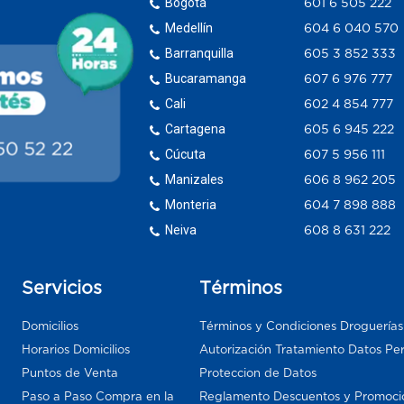
Bogotá
601 6 505 222
Medellín
604 6 040 570
Barranquilla
605 3 852 333
Bucaramanga
607 6 976 777
Cali
602 4 854 777
Cartagena
605 6 945 222
Cúcuta
607 5 956 111
Manizales
606 8 962 205
Monteria
604 7 898 888
Neiva
608 8 631 222
Servicios
Términos
Domicilios
Términos y Condiciones Droguería
Horarios Domicilios
Autorización Tratamiento Datos Pe
Puntos de Venta
Proteccion de Datos
Paso a Paso Compra en la
Reglamento Descuentos y Promoci