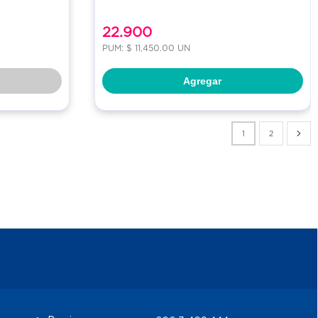
22.900
PUM: $ 11,450.00 UN
Agregar
1
2