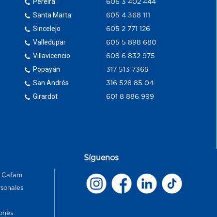
Pereira
606 3 402 444
Santa Marta
605 4 368 111
Sincelejo
605 2 771 126
Valledupar
605 5 898 680
Villavicencio
608 6 832 975
Popayán
317 513 7365
San Andrés
316 528 85 04
Girardot
601 8 886 999
Síguenos
s Cafam
rsonales
ones