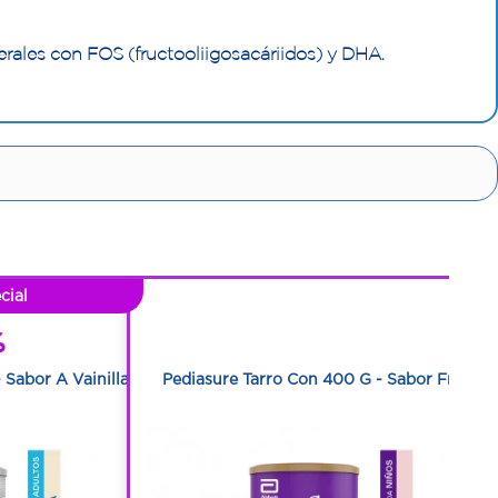
rales con FOS (fructooliigosacáriidos) y DHA.
cial
1
%
1
 Sabor A Vainilla
Pediasure Tarro Con 400 G - Sabor Fresa