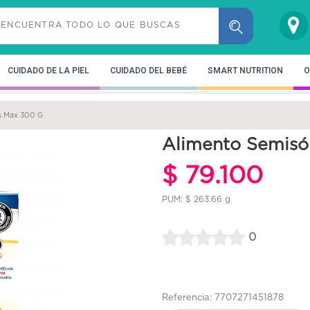
CUIDADO DE LA PIEL
CUIDADO DEL BEBÉ
SMART NUTRITION
O
ds Max 300 G
Alimento Semisól
$ 79.100
PUM: $ 263.66 g
0
Referencia: 7707271451878