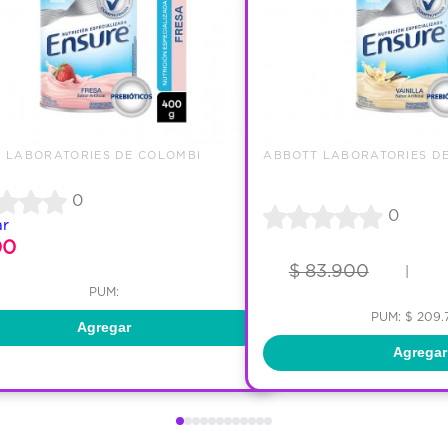
 LABORATORIES DE COLOMBI
ABBOTT LABORATORIES D
0
0
ar
00
$ 83.900
|
PUM:
PUM: $ 209.
Agregar
Agregar