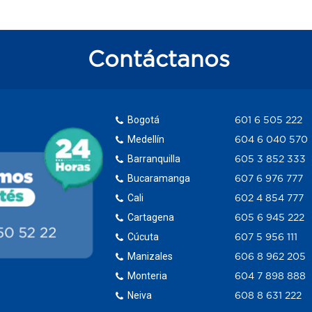
Contáctanos
Bogotá
601 6 505 222
Medellín
604 6 040 570
Barranquilla
605 3 852 333
Bucaramanga
607 6 976 777
Cali
602 4 854 777
Cartagena
605 6 945 222
Cúcuta
607 5 956 111
Manizales
606 8 962 205
Monteria
604 7 898 888
Neiva
608 8 631 222