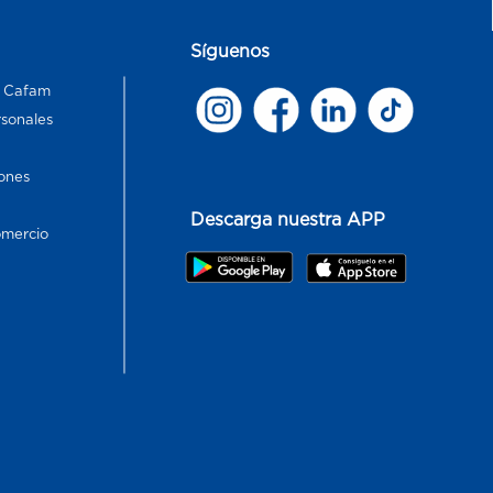
Síguenos
s Cafam
rsonales
ones
Descarga nuestra APP
omercio