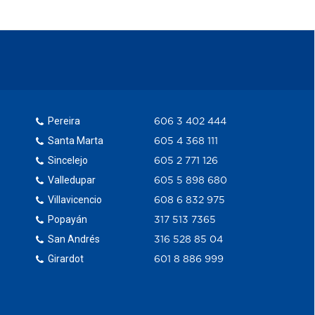
Pereira
606 3 402 444
Santa Marta
605 4 368 111
Sincelejo
605 2 771 126
Valledupar
605 5 898 680
Villavicencio
608 6 832 975
Popayán
317 513 7365
San Andrés
316 528 85 04
Girardot
601 8 886 999