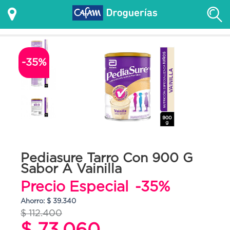
-35%
Pediasure Tarro Con 900 G
Sabor A Vainilla
Precio Especial
-35%
Ahorro: $ 39.340
$ 112.400
$ 73.060