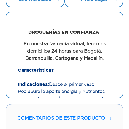
DROGUERÍAS EN CONFIANZA
En nuestra farmacia virtual, tenemos
domicilios 24 horas para Bogotá,
Barranquilla, Cartagena y Medellín.
Características
:
Indicaciones:
Desde el primer vaso
PediaSure le aporta energía y nutrientes
importantes para el correcto crecimiento.
Alimento completo y equilibrado
especialmente diseñado para niños a partir
COMENTARIOS DE ESTE PRODUCTO
↓
de 1 a 10 años. Se puede usar como dieta
Única o como apoyo dietetico con los