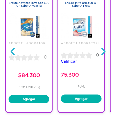
Ensure Advance Tarro Con 400
Ensure Tarro Con 400 G -
G - Sabor A Vainilla
Sabor A Fresa
E
‹
›
ABBOTT LABORATORIES DE COLOMBI
ABBOTT LABORATORIES DE COLOMBI
0
0
Calificar
C
75.300
$84.300
PUM:
PUM: $ 210.75 g
Agregar
Agregar