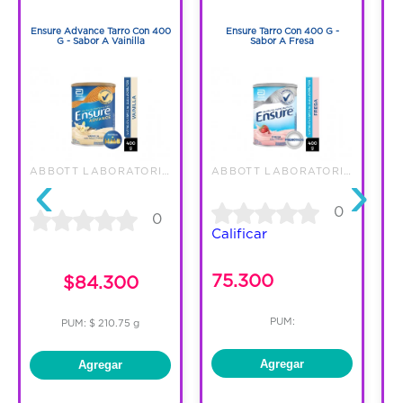
1
1
Ensure Advance Tarro Con 400
Ensure Tarro Con 400 G -
G - Sabor A Vainilla
Sabor A Fresa
E
‹
›
ABBOTT LABORATORIES DE COLOMBI
ABBOTT LABORATORIES DE COLOMBI
0
0
Calificar
75.300
$84.300
PUM:
PUM: $ 210.75 g
Agregar
Agregar