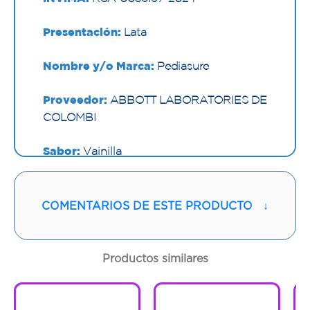
Presentación:
Lata
Nombre y/o Marca:
Pediasure
Proveedor:
ABBOTT LABORATORIES DE
COLOMBI
Sabor:
Vainilla
Contenido:
850 G
COMENTARIOS DE ESTE PRODUCTO
↓
Cantidad:
1 Lata
Código:
1300819
Productos similares
1
1