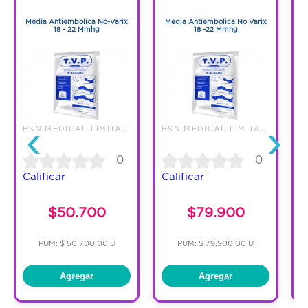
1
1
dolor, inflamación y calambres. Su tejido
Media Antiembolica No-Varix
Media Antiembolica No Varix
circular con fibras de doble recubrimiento
18 - 22 Mmhg
18 -22 Mmhg
garantiza la compresión progresiva,
elasticidad y durabilidad.
‹
›
BSN MEDICAL LIMITADA
BSN MEDICAL LIMITADA
0
0
Calificar
Calificar
C
$50.700
$79.900
PUM: $ 50,700.00 U
PUM: $ 79,900.00 U
Agregar
Agregar