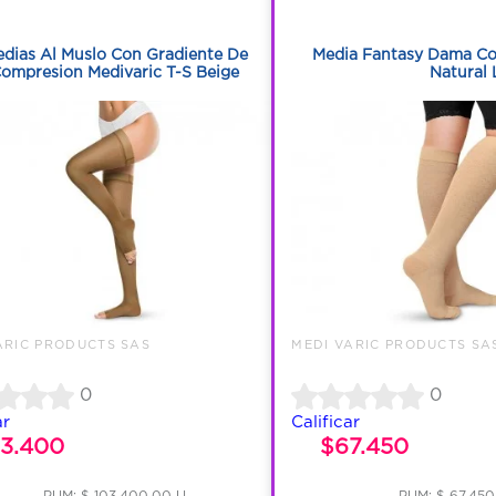
1
1
dias Al Muslo Con Gradiente De
Media Fantasy Dama C
ompresion Medivaric T-S Beige
Natural 
ARIC PRODUCTS SAS
MEDI VARIC PRODUCTS SA
0
0
ar
Calificar
03.400
$67.450
PUM: $ 103,400.00 U
PUM: $ 67,450