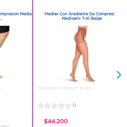
1
ompresion Media
Medias Con Gradiente De Compresion
L
Medivaric T-Xl Beige
›
S
MEDI VARIC PRODUCTS SAS
0
$44.200
.00 U