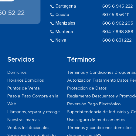
Cartagena
605 6 945 222
Cúcuta
607 5 956 111
Manizales
606 8 962 205
Monteria
604 7 898 888
Neiva
608 8 631 222
Servicios
Términos
Domicilios
Términos y Condiciones Droguería
Horarios Domicilios
Autorización Tratamiento Datos Pe
Puntos de Venta
Proteccion de Datos
Paso a Paso Compra en la
Reglamento Descuentos y Promoci
Web
Reversión Pago Electrónico
Llámanos, separa y recoge
Superintendencia de Industria y C
Nuestras marcas
Uso seguro de medicamentos
Ventas Institucionales
Términos y condiciones domicilios
Seguimiento a tu Pedido
dispensación EPS