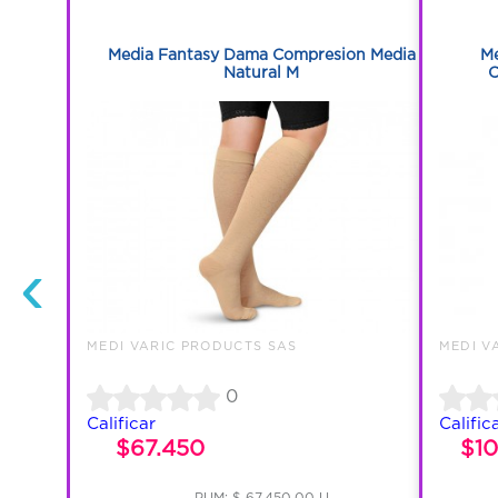
1
nte De
Media Fantasy Dama Compresion Media
Me
Beige
Natural M
C
‹
MEDI VARIC PRODUCTS SAS
MEDI V
0
Calificar
Calific
$67.450
$1
PUM: $ 67,450.00 U