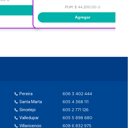
PUM: $ 44,200.00 U
Agregar
Pereira
606 3 402 444
Santa Marta
605 4 368 111
Sincelejo
605 2 771 126
Valledupar
605 5 898 680
Villavicencio
608 6 832 975