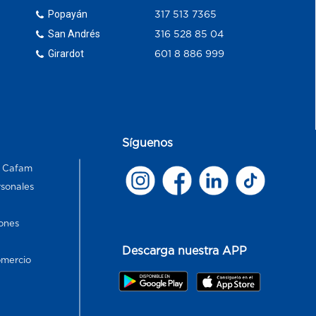
Popayán
317 513 7365
San Andrés
316 528 85 04
Girardot
601 8 886 999
Síguenos
s Cafam
rsonales
ones
Descarga nuestra APP
omercio