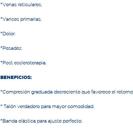
*Venas reticulares.
*Varices primarias.
*Dolor.
*Pesadez.
*Post escleroterapia.
BENEFICIOS:
*Compresión graduada decreciente que favorece el retorno
* Talón verdadero para mayor comodidad.
*Banda elástica para ajuste perfecto.