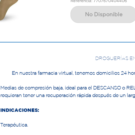
Referencia: 7707670404406
No Disponible
DROGUERÍAS E
En nuestra farmacia virtual, tenemos domicilios 24 hor
Medias de compresión baja, ideal para el DESCANSO o RELAX
requieran tener una recuperación rápida después de un larg
INDICACIONES:
Terapéutica.