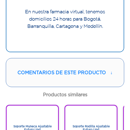
En nuestra farmacia virtual, tenemos
domicilios 24 horas para Bogotá,
Barranquilla, Cartagena y Medellín.
COMENTARIOS DE ESTE PRODUCTO
↓
Productos similares
1
1
1
1
Soporte Muneca Ajustable
Soporte Rodilla Ajustable
Ne
Futuro Und
Futuro Und
C