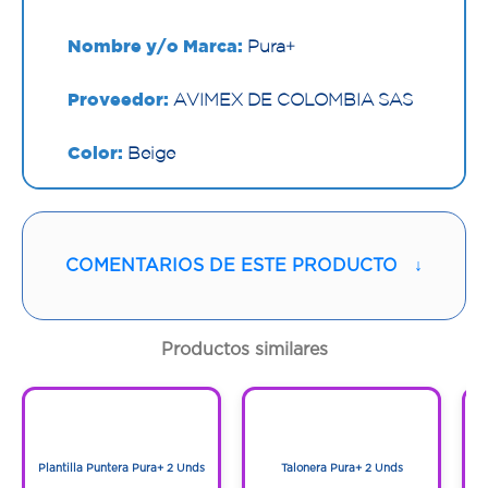
Nombre y/o Marca:
Pura+
Proveedor:
AVIMEX DE COLOMBIA SAS
Color:
Beige
Contenido:
1 Und
Cantidad:
2 Unds
COMENTARIOS DE ESTE PRODUCTO
↓
Código:
1297342
Productos similares
1
1
1
1
Plantilla Puntera Pura+ 2 Unds
Talonera Pura+ 2 Unds