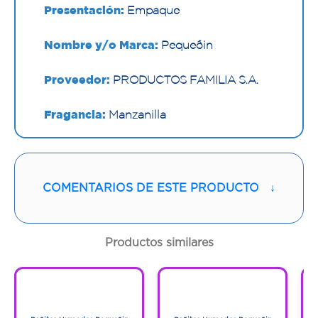
Presentación:
Empaque
Nombre y/o Marca:
Pequeðin
Proveedor:
PRODUCTOS FAMILIA S.A.
Fragancia:
Manzanilla
Contenido:
1 Und
Cantidad:
240 Unds
COMENTARIOS DE ESTE PRODUCTO
↓
Código:
1299678
Productos similares
1
1
1
1