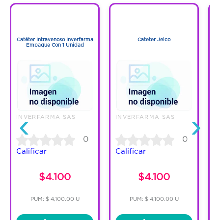
1
1
1
1
Catéter Intravenoso Inverfarma
Cateter Jelco
Empaque Con 1 Unidad
‹
›
INVERFARMA SAS
INVERFARMA SAS
I
0
0
Calificar
Calificar
C
$4.100
$4.100
PUM: $ 4,100.00 U
PUM: $ 4,100.00 U