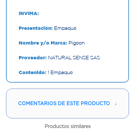
INVIMA:
Presentación:
Empaque
Nombre y/o Marca:
Pigeon
Proveedor:
NATURAL SENSE SAS
Contenido:
1 Empaque
Cantidad:
1 Und
Código:
1296515
COMENTARIOS DE ESTE PRODUCTO
↓
Productos similares