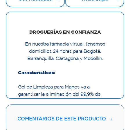
DROGUERÍAS EN CONFIANZA
En nuestra farmacia virtual, tenemos
domicilios 24 horas para Bogotá,
Barranquilla, Cartagena y Medellín.
Características:
Gel de Limpieza para Manos va a
garantizar la eliminación del 99.9% de
microorganismos presentes en la piel de
nuestras manos. Esto se logra gracias a la
sinergia del Alcohol Denat al 60% y el
COMENTARIOS DE ESTE PRODUCTO
↓
Sensidin DO, con propiedades