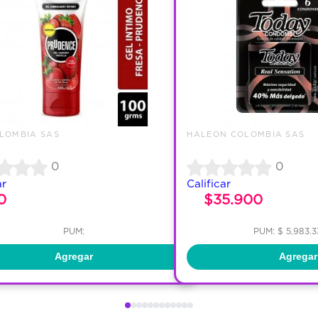
LOMBIA SAS
HALEON COLOMBIA SAS
0
0
ar
Calificar
0
$35.900
PUM:
PUM: $ 5,983.
Agregar
Agregar