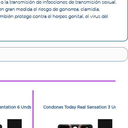
 o la transmisión de infecciones de transmisión sexual.
n gran medida el riesgo de gonorrea, clamidia,
bién protege contra el herpes genital, el virus del
1
1
entation 6 Unds
Condones Today Real Sensation 3 Unds