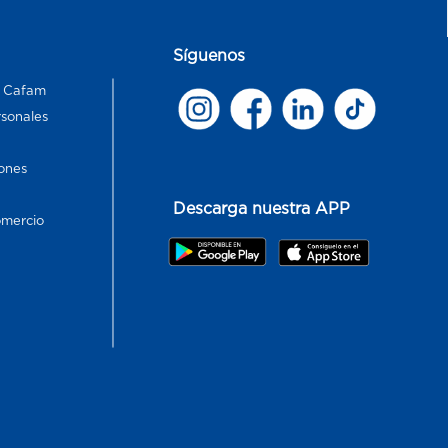
Síguenos
s Cafam
rsonales
ones
Descarga nuestra APP
omercio