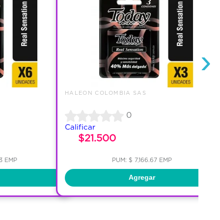
›
HALEON COLOMBIA SAS
0
Calificar
$21.500
33 EMP
PUM: $ 7,166.67 EMP
Agregar