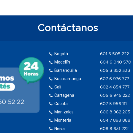
Contáctanos
Bogotá
601 6 505 222
Medellín
604 6 040 570
Barranquilla
605 3 852 333
Bucaramanga
607 6 976 777
Cali
602 4 854 777
Cartagena
605 6 945 222
Cúcuta
607 5 956 111
Manizales
606 8 962 205
Monteria
604 7 898 888
Neiva
608 8 631 222