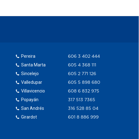
Pereira
606 3 402 444
Santa Marta
605 4 368 111
Sincelejo
605 2 771 126
Valledupar
605 5 898 680
Villavicencio
608 6 832 975
Popayán
317 513 7365
San Andrés
316 528 85 04
Girardot
601 8 886 999