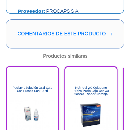
Proveedor:
PROCAPS S A
Vía de administración:
ORAL
COMENTARIOS DE ESTE PRODUCTO
↓
Contenido:
1 Und
Cantidad:
90 Tabletas
Productos similares
Código:
1268903
1
1
1
1
Pediavit Solución Oral Caja
Nutrigel 2.0 Colageno
Con Frasco Con 10 Ml
Hidrolizado Caja Con 30
Sobres - Sabor Naranja