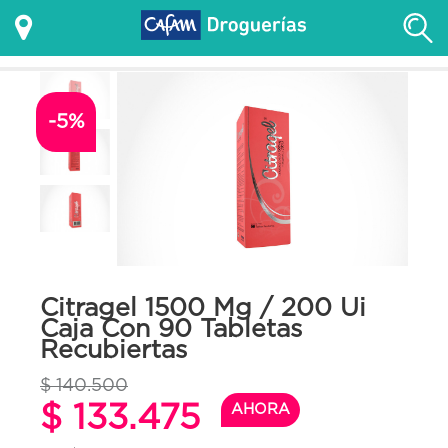
-5%
Citragel 1500 Mg / 200 Ui
Caja Con 90 Tabletas
Recubiertas
$ 140.500
$ 133.475
AHORA