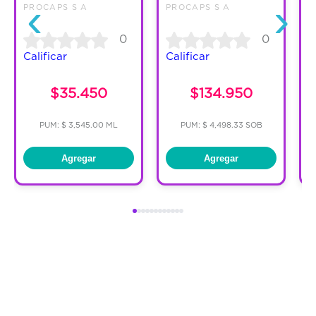
‹
›
PROCAPS S A
PROCAPS S A
P
0
0
Calificar
Calificar
C
$35.450
$134.950
PUM: $ 3,545.00 ML
PUM: $ 4,498.33 SOB
Agregar
Agregar