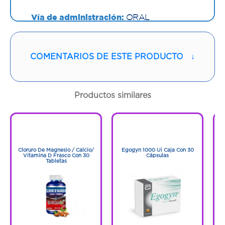
Vía de administración:
ORAL
Contenido:
1 Und
COMENTARIOS DE ESTE PRODUCTO
↓
Cantidad:
30 Cápsulas
Código:
1271224
Productos similares
1
1
1
1
Cloruro De Magnesio / Calcio/
Egogyn 1000 Ui Caja Con 30
Vitamina D Frasco Con 30
Cápsulas
Tabletas