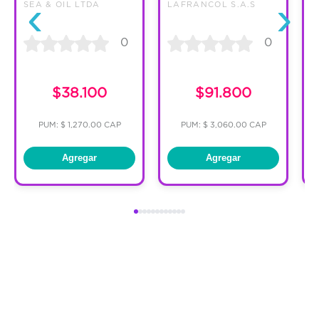
‹
›
SEA & OIL LTDA
LAFRANCOL S.A.S
0
0
C
$38.100
$91.800
PUM: $ 1,270.00 CAP
PUM: $ 3,060.00 CAP
Agregar
Agregar