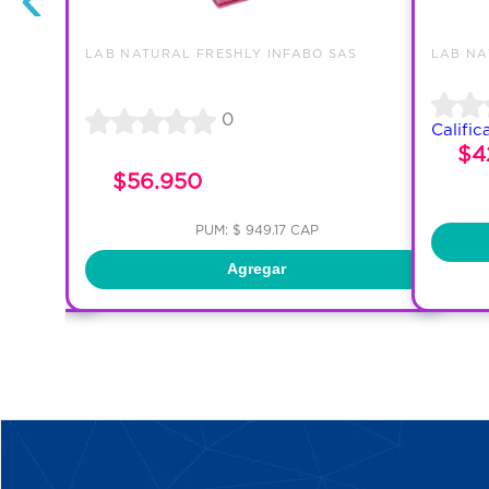
AS
LAB NATURAL FRESHLY INFABO SAS
LAB NA
0
Calific
$4
$56.950
PUM: $ 949.17 CAP
Agregar