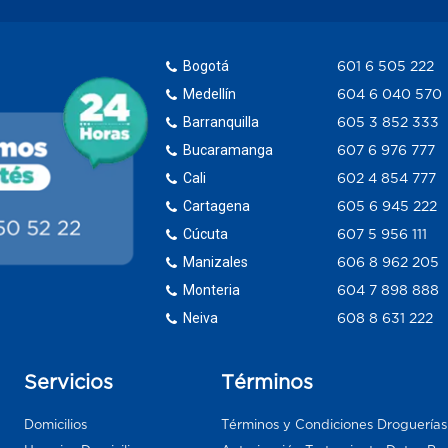
Bogotá
601 6 505 222
Medellín
604 6 040 570
Barranquilla
605 3 852 333
Bucaramanga
607 6 976 777
Cali
602 4 854 777
Cartagena
605 6 945 222
Cúcuta
607 5 956 111
Manizales
606 8 962 205
Monteria
604 7 898 888
Neiva
608 8 631 222
Servicios
Términos
Domicilios
Términos y Condiciones Droguería