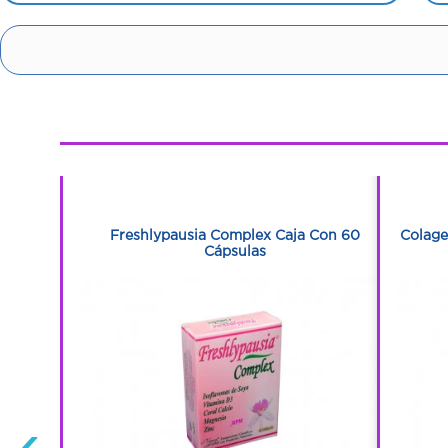
1
1
Con 50
Freshlypausia Complex Caja Con 60
Colage
Cápsulas
‹