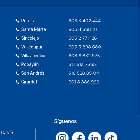
Pereira
606 3 402 444
Santa Marta
605 4 368 111
Sincelejo
605 2 771 126
Valledupar
605 5 898 680
Villavicencio
608 6 832 975
Popayán
317 513 7365
San Andrés
316 528 85 04
Girardot
601 8 886 999
Síguenos
s Cafam