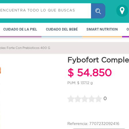
CUIDADO DE LA PIEL
CUIDADO DEL BEBÉ
SMART NUTRITION
O
lex Forte Con Prebioticos 400 G
Fybofort Comple
$ 54.850
PUM: $ 137.12 g
0
Referencia: 7707232092416