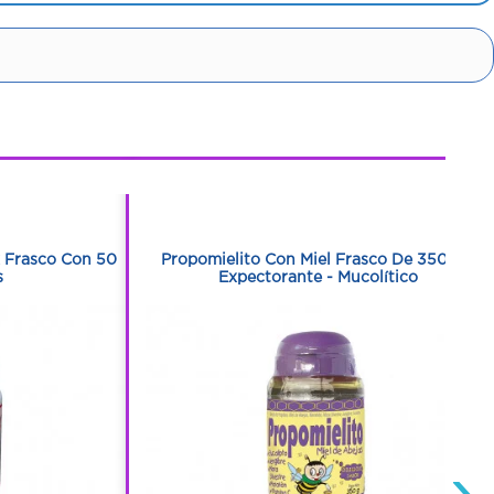
1
1
 Frasco Con 50
Propomielito Con Miel Frasco De 350 G -
s
Expectorante - Mucolítico
›