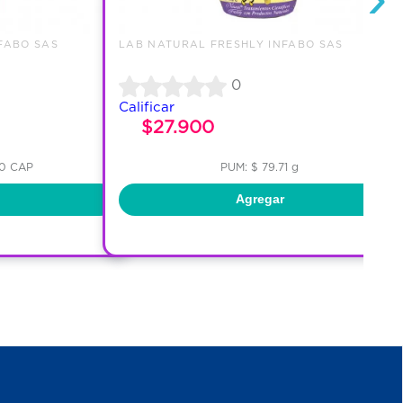
FABO SAS
LAB NATURAL FRESHLY INFABO SAS
0
Calificar
$27.900
00 CAP
PUM: $ 79.71 g
Agregar