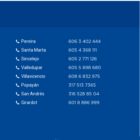
Pereira
606 3 402 444
Santa Marta
605 4 368 111
Sincelejo
605 2 771 126
Valledupar
605 5 898 680
Villavicencio
608 6 832 975
Popayán
317 513 7365
San Andrés
316 528 85 04
Girardot
601 8 886 999