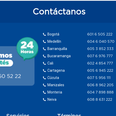
Contáctanos
Bogotá
601 6 505 222
Medellín
604 6 040 570
Barranquilla
605 3 852 333
Bucaramanga
607 6 976 777
Cali
602 4 854 777
Cartagena
605 6 945 222
Cúcuta
607 5 956 111
Manizales
606 8 962 205
Monteria
604 7 898 888
Neiva
608 8 631 222
Servicios
Términos