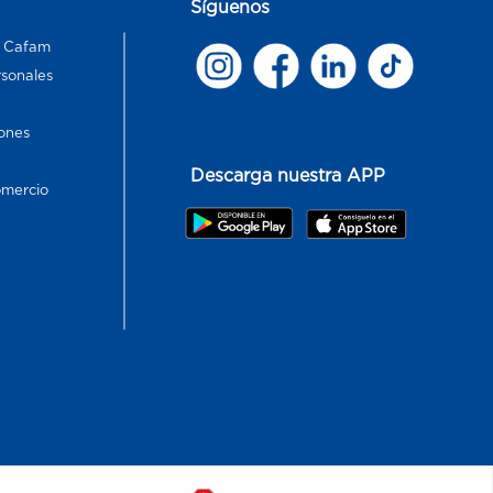
Síguenos
s Cafam
rsonales
ones
Descarga nuestra APP
omercio