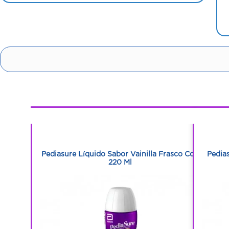
1
1
 A Fresa
Pediasure Líquido Sabor Vainilla Frasco Con
Pedia
220 Ml