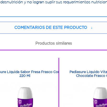
desnutrición y no logran suplir sus requerimientos nutrici
COMENTARIOS DE ESTE PRODUCTO
↓
Productos similares
1
1
1
1
sure Líquida Sabor Fresa Frasco Con
Pediasure Líquido Vit
220 Ml
Chocolate Frasco 