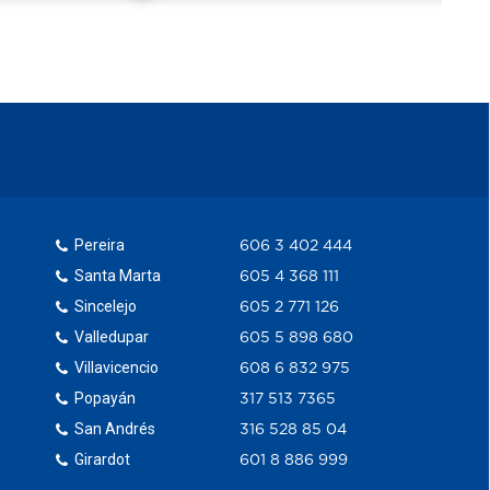
Pereira
606 3 402 444
Santa Marta
605 4 368 111
Sincelejo
605 2 771 126
Valledupar
605 5 898 680
Villavicencio
608 6 832 975
Popayán
317 513 7365
San Andrés
316 528 85 04
Girardot
601 8 886 999