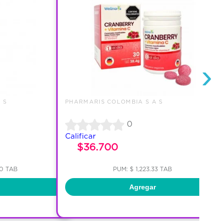
›
 S
PHARMARIS COLOMBIA S A S
0
Calificar
$36.700
00 TAB
PUM: $ 1,223.33 TAB
Agregar