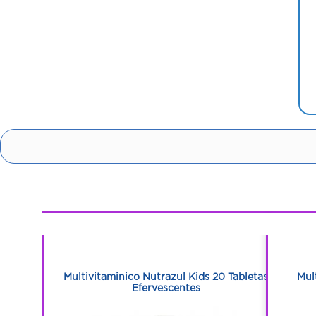
1
1
0 Cápsulas
Multivitaminico Nutrazul Kids 20 Tabletas
Mul
Efervescentes