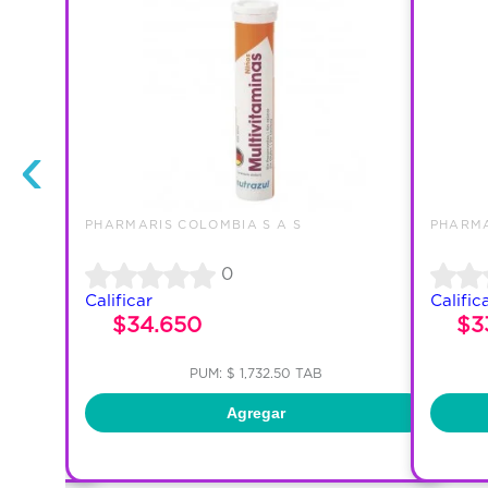
‹
PHARMARIS COLOMBIA S A S
PHARMA
0
Calificar
Calific
$34.650
$3
PUM: $ 1,732.50 TAB
Agregar