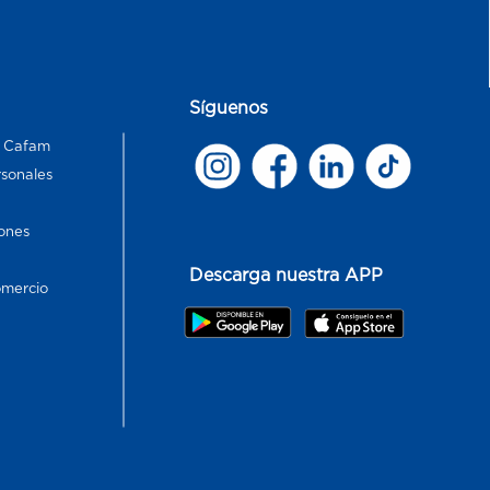
Síguenos
s Cafam
rsonales
ones
Descarga nuestra APP
omercio