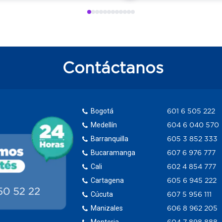
Contáctanos
Bogotá
601 6 505 222
Medellín
604 6 040 570
Barranquilla
605 3 852 333
Bucaramanga
607 6 976 777
Cali
602 4 854 777
Cartagena
605 6 945 222
Cúcuta
607 5 956 111
Manizales
606 8 962 205
Monteria
604 7 898 888