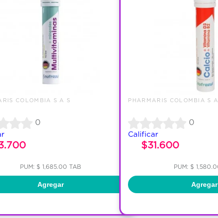
RIS COLOMBIA S A S
PHARMARIS COLOMBIA S A
0
0
ar
Calificar
3.700
$31.600
PUM: $ 1,685.00 TAB
PUM: $ 1,580.
Agregar
Agregar