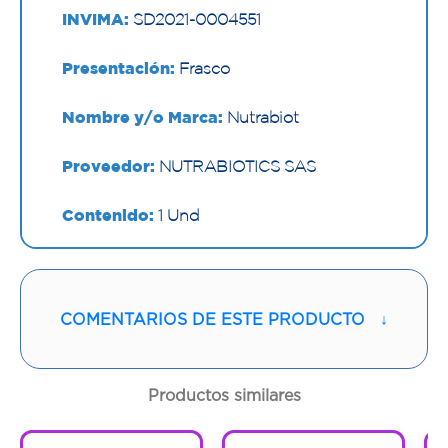
INVIMA:
SD2021-0004551
Presentación:
Frasco
Nombre y/o Marca:
Nutrabiot
Proveedor:
NUTRABIOTICS SAS
Contenido:
1 Und
Cantidad:
60 Cápsulas
Código:
1292423
COMENTARIOS DE ESTE PRODUCTO
↓
Productos similares