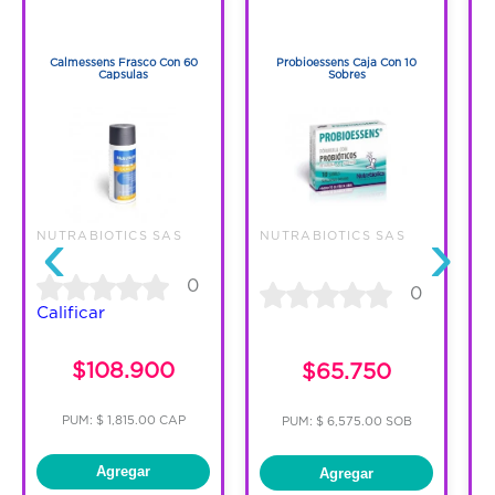
1
1
1
1
Calmessens Frasco Con 60
Probioessens Caja Con 10
Capsulas
Sobres
‹
›
NUTRABIOTICS SAS
NUTRABIOTICS SAS
N
0
0
Calificar
C
$108.900
$65.750
PUM: $ 1,815.00 CAP
PUM: $ 6,575.00 SOB
Agregar
Agregar