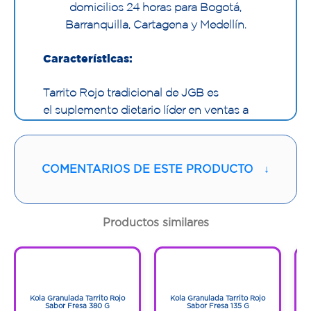
domicilios 24 horas para Bogotá,
Barranquilla, Cartagena y Medellín.
Características:
Tarrito Rojo tradicional de JGB es
el suplemento dietario líder en ventas a
nivel nacional. Aceptado por la Federación
Médica Colombiana, contribuye al
bienestar y nutrición que su cuerpo
COMENTARIOS DE ESTE PRODUCTO
↓
necesita, contiene 11 vitaminas, B1, B2, B3,
B12, D3, Ácido Fólico, Vitamina A, E, C, B5,
B6 y 3 minerales, hierro, calcio y fósforo.
Productos similares
1
1
1
1
Kola Granulada Tarrito Rojo
Kola Granulada Tarrito Rojo
O
Sabor Fresa 380 G
Sabor Fresa 135 G