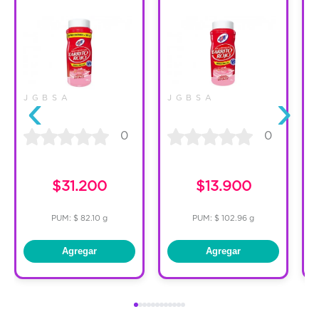
‹
›
J G B S A
J G B S A
J
0
0
$31.200
$13.900
PUM: $ 82.10 g
PUM: $ 102.96 g
Agregar
Agregar