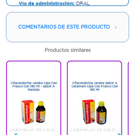
Vía de administración:
ORAL
Contenido:
250 G
COMENTARIOS DE ESTE PRODUCTO
↓
Cantidad:
1 Bolsa
Código:
1254446
Productos similares
1
1
1
1
Vitacerebrina Jarabe Caja Con
Vitacerebrina Jarabe Sabor A
V
Frasco Con 180 Ml - Sabor A
Caramelo Caja Con Frasco Con
Li
Naranja
180 Ml
LAB.FINLAY DE COLOMBIA S.A.S
LAB.FINLAY DE COLOMBIA S.A.S