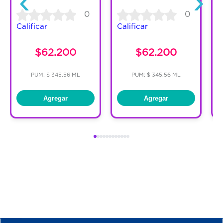
‹
›
0
0
Calificar
Calificar
C
$62.200
$62.200
PUM: $ 345.56 ML
PUM: $ 345.56 ML
Agregar
Agregar