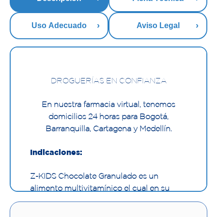
Uso Adecuado
Aviso Legal
DROGUERÍAS EN CONFIANZA
En nuestra farmacia virtual, tenemos
domicilios 24 horas para Bogotá,
Barranquilla, Cartagena y Medellín.
Indicaciones:
Z-KIDS Chocolate Granulado es un
alimento multivitamínico el cual en su
fórmula contiene vitaminas tales como la
Vitamina A, Vitamina C, Vitaminas del