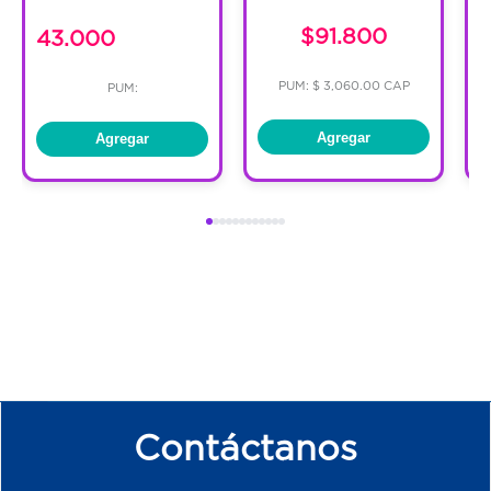
control de azúcar.
$91.800
43.000
Recomendaciones:
PUM: $ 3,060.00 CAP
PUM:
•Este producto no sustituye el consumo
Agregar
Agregar
de una dieta balanceada.
•No exceder la cantidad recomendada.
• Para mejores resultados la ingesta de la
porción es recomendada realizarla a media
mañana o media tarde para incrementar el
apetito de los niños.
Contáctanos