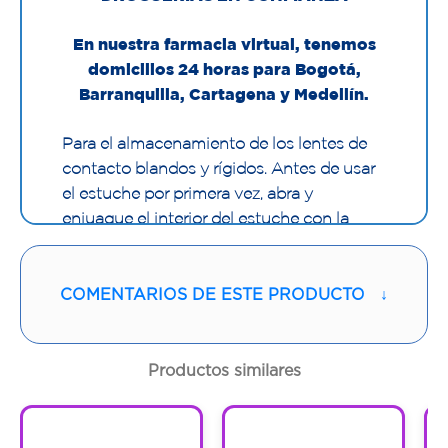
En nuestra farmacia virtual, tenemos
domicilios 24 horas para Bogotá,
Barranquilla, Cartagena y Medellín.
Para el almacenamiento de los lentes de
contacto blandos y rígidos. Antes de usar
el estuche por primera vez, abra y
enjuague el interior del estuche con la
solución multipropósito.
COMENTARIOS DE ESTE PRODUCTO
↓
Productos similares
1
1