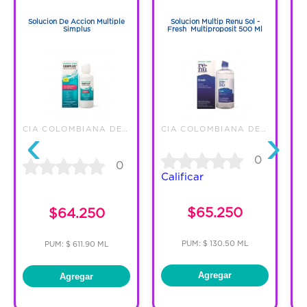
1
1
Solucion De Accion Multiple
Solucion Multip Renu Sol -
R
Simplus
Fresh Multiproposit 500 Ml
‹
›
CIA COLOMBIANA DE QUIMICOS SAS
CIA COLOMBIANA DE QUIMICOS SAS
0
0
Calificar
C
$65.250
$64.250
PUM: $ 130.50 ML
PUM: $ 611.90 ML
Agregar
Agregar