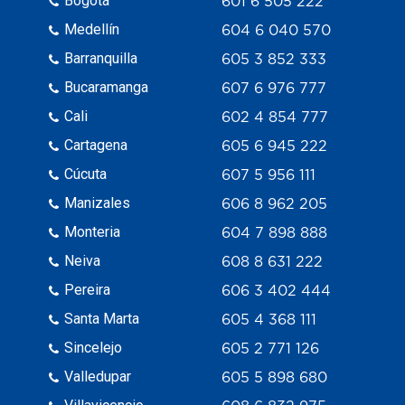
Bogotá
601 6 505 222
Medellín
604 6 040 570
Barranquilla
605 3 852 333
Bucaramanga
607 6 976 777
Cali
602 4 854 777
Cartagena
605 6 945 222
Cúcuta
607 5 956 111
Manizales
606 8 962 205
Monteria
604 7 898 888
Neiva
608 8 631 222
Pereira
606 3 402 444
Santa Marta
605 4 368 111
Sincelejo
605 2 771 126
Valledupar
605 5 898 680