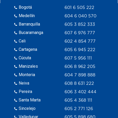
Bogotá
601 6 505 222
Medellín
604 6 040 570
Barranquilla
605 3 852 333
Bucaramanga
607 6 976 777
Cali
602 4 854 777
Cartagena
605 6 945 222
Cúcuta
607 5 956 111
Manizales
606 8 962 205
Monteria
604 7 898 888
Neiva
608 8 631 222
Pereira
606 3 402 444
Santa Marta
605 4 368 111
Sincelejo
605 2 771 126
Valledupar
605 5 898 680