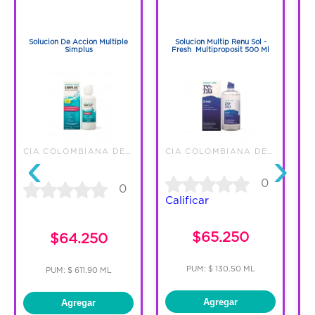
1
1
1
1
Solucion De Accion Multiple
Solucion Multip Renu Sol -
R
Simplus
Fresh Multiproposit 500 Ml
‹
›
CIA COLOMBIANA DE QUIMICOS SAS
CIA COLOMBIANA DE QUIMICOS SAS
0
0
Calificar
C
$65.250
$64.250
PUM: $ 130.50 ML
PUM: $ 611.90 ML
Agregar
Agregar