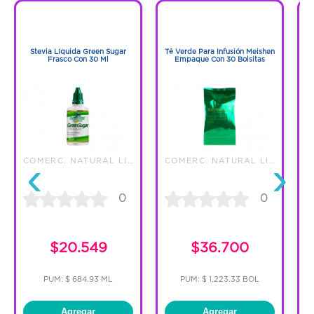
1
1
1
1
Stevia Líquida Green Sugar
Té Verde Para Infusión Meishen
Frasco Con 30 Ml
Empaque Con 30 Bolsitas
‹
›
COMERC. NATURAL LIGHT S.A.S
COMERC. NATURAL LIGHT S.A.S
0
0
C
$20.549
$36.700
PUM: $ 684.93 ML
PUM: $ 1,223.33 BOL
Agregar
Agregar