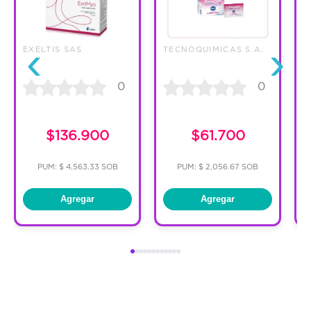
‹
›
EXELTIS SAS
TECNOQUIMICAS S.A.
T
0
0
C
$136.900
$61.700
PUM: $ 4,563.33 SOB
PUM: $ 2,056.67 SOB
Agregar
Agregar