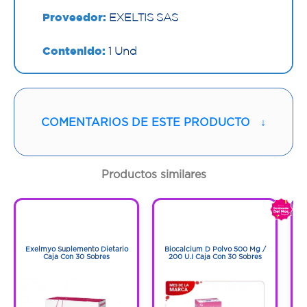
Proveedor:
EXELTIS SAS
Contenido:
1 Und
Cantidad:
30 Cápsulas
Código:
1286268
COMENTARIOS DE ESTE PRODUCTO
↓
Productos similares
1
1
1
1
Exelmyo Suplemento Dietario
Biocalcium D Polvo 500 Mg /
Caja Con 30 Sobres
200 U.I Caja Con 30 Sobres
C