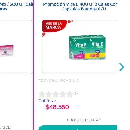
Mg / 200 U.I Caja
Promoción Vita E 400 Ui 2 Cajas Con 50
bres
Cápsulas Blandas C/U
›
TECNOQUIMICAS S.A.
0
Calificar
$48.550
PUM: $ 971.00 CAP
67 SOB