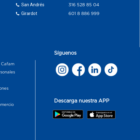
San Andrés
316 528 85 04
Girardot
601 8 886 999
Síguenos
s Cafam
rsonales
ones
Descarga nuestra APP
omercio