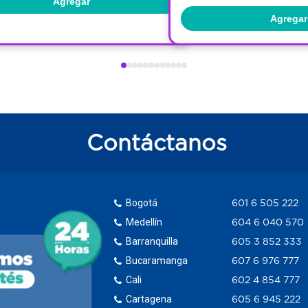
Agregar
Agregar
Contáctanos
Bogotá
601 6 505 222
Medellín
604 6 040 570
Barranquilla
605 3 852 333
Bucaramanga
607 6 976 777
Cali
602 4 854 777
Cartagena
605 6 945 222