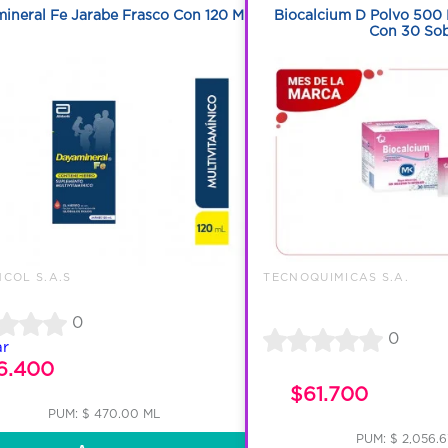
ineral Fe Jarabe Frasco Con 120 Ml
Biocalcium D Polvo 500 
Con 30 So
COL S.A.S
TECNOQUIMICAS S.A.
0
0
ar
6.400
$61.700
PUM: $ 470.00 ML
PUM: $ 2,056.