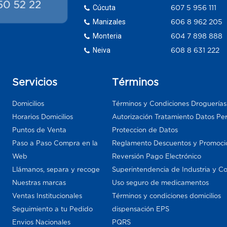
Cúcuta
607 5 956 111
Manizales
606 8 962 205
Monteria
604 7 898 888
Neiva
608 8 631 222
Servicios
Términos
Domicilios
Términos y Condiciones Droguería
Horarios Domicilios
Autorización Tratamiento Datos Pe
Puntos de Venta
Proteccion de Datos
Paso a Paso Compra en la
Reglamento Descuentos y Promoci
Web
Reversión Pago Electrónico
Llámanos, separa y recoge
Superintendencia de Industria y C
Nuestras marcas
Uso seguro de medicamentos
Ventas Institucionales
Términos y condiciones domicilios
Seguimiento a tu Pedido
dispensación EPS
Envios Nacionales
PQRS