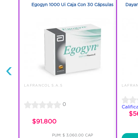
Frasco Con
Egogyn 1000 Ui Caja Con 30 Cápsulas
Dayam
‹
LAFRANCOL S.A.S
LAFRAN
0
Calific
$5
$91.800
PUM: $ 3,060.00 CAP