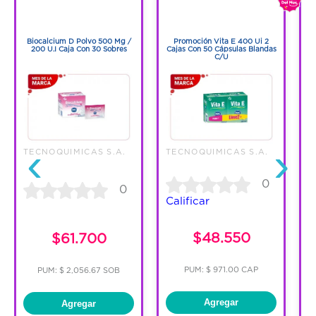
1
1
1
1
Biocalcium D Polvo 500 Mg /
Promoción Vita E 400 Ui 2
A
200 U.I Caja Con 30 Sobres
Cajas Con 50 Cápsulas Blandas
C/U
‹
›
TECNOQUIMICAS S.A.
TECNOQUIMICAS S.A.
0
0
Calificar
$48.550
$61.700
PUM: $ 971.00 CAP
PUM: $ 2,056.67 SOB
Agregar
Agregar