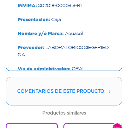
INVIMA:
SD2018-0000313-R1
Presentación:
Caja
Nombre y/o Marca:
Aquasol
Proveedor:
LABORATORIOS SIEGFRIED
S.A
Vía de administración:
ORAL
Sabor:
Limon-Panela
COMENTARIOS DE ESTE PRODUCTO
↓
Contenido:
1 Und
Cantidad:
30 Cápsulas
Productos similares
Código:
1293135