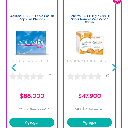
1
1
1
1
Aquasol-E 800 U.I Caja Con 30
Calcitral D 600 Mg / 400 Ui
Cápsulas Blandas
Sabor Naranja Caja Con 15
Sobres
‹
›
LABORATORIOS SIEGFRIED S.A
LABORATORIOS SIEGFRIED S.A
0
0
C
$88.000
$47.900
PUM: $ 2,933.33 CAP
PUM: $ 3,193.33 SOB
Agregar
Agregar