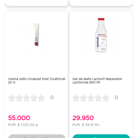
Crema Isdin Cicapost Post Cicatricial
Gel de Baño Lactovit Reparador
20 G
LactoUrea 600 Ml
0
0
55.000
29.950
PUM: $ 1,100.00 g
PUM: $ 49.91 ML