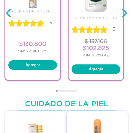
‹
›
GREEK LATIN AMERICA TRADING
GALDERMA DE COLOMBIA S A
5
5
$ 137.100
$130.800
$102.825
PUM: $ 2,616.00 ML
PUM: $ 302.64 g
Agregar
Agregar
CUIDADO DE LA PIEL