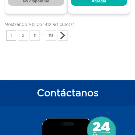
No disponible
Agregar
Mostrando 1-12 de 1412 artículo(s)
…
1
2
3
118
Contáctanos