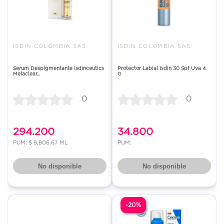
ISDIN COLOMBIA SAS
ISDIN COLOMBIA SAS
Serum Despigmentante Isdinceutics
Protector Labial Isdin 30 Spf Uva 4
Melaclear...
G
0
0
294.200
34.800
PUM: $ 9,806.67 ML
PUM:
No disponible
No disponible
-20%