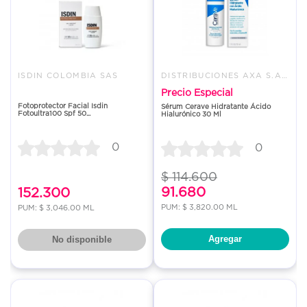
ISDIN COLOMBIA SAS
DISTRIBUCIONES AXA S.A.S.
Precio Especial
Fotoprotector Facial Isdin
Sérum Cerave Hidratante Ácido
Fotoultra100 Spf 50...
Hialurónico 30 Ml
0
0
$ 114.600
91.680
152.300
PUM: $ 3,820.00 ML
PUM: $ 3,046.00 ML
Agregar
No disponible