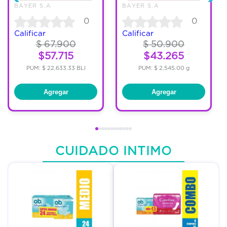
BAYER S.A
BAYER S.A
0
0
Calificar
Calificar
$ 67.900
$ 50.900
$57.715
$43.265
PUM: $ 22,633.33 BLI
PUM: $ 2,545.00 g
Agregar
Agregar
CUIDADO INTIMO