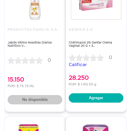
PRODUCTOS FAMILIA S.A.
GENFAR S.A.
Jabón Intimo Nosotras Diarios
Clotrimazol 2% Genfar Crema
Nutritivo V...
Vaginal 20 G + 3...
0
0
Calificar
28.250
15.150
PUM: $ 1,412.50 g
PUM: $ 75.75 ML
Agregar
No disponible