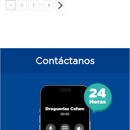
…
1
2
3
8
Contáctanos