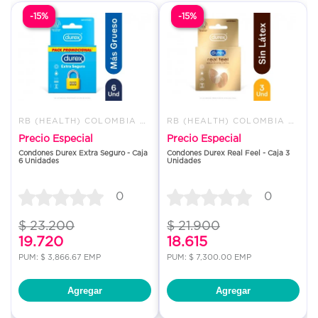
-15%
-15%
RB (HEALTH) COLOMBIA S.A.S.
RB (HEALTH) COLOMBIA S.A.S.
Precio Especial
Precio Especial
Condones Durex Extra Seguro - Caja
Condones Durex Real Feel - Caja 3
6 Unidades
Unidades
0
0
$ 23.200
$ 21.900
19.720
18.615
PUM: $ 3,866.67 EMP
PUM: $ 7,300.00 EMP
Agregar
Agregar