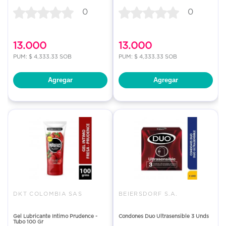
0
0
13.000
13.000
PUM: $ 4,333.33 SOB
PUM: $ 4,333.33 SOB
Agregar
Agregar
DKT COLOMBIA SAS
BEIERSDORF S.A.
Gel Lubricante Intimo Prudence -
Condones Duo Ultrasensible 3 Unds
Tubo 100 Gr