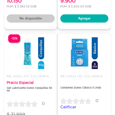
10.150
9.900
PUM: $ 3,383.33 SOB
PUM: $ 3,300.00 SOB
No disponible
Agregar
-15%
RB (HEALTH) COLOMBIA S.A.S.
RB (HEALTH) COLOMBIA S.A.S.
Precio Especial
Condones Durex Clásico 3 Unds
Gel Lubricante Durex Cosquillas 50
Ml
0
0
Calificar
$ 31.899