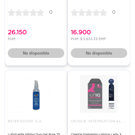
0
0
26.150
16.900
PUM:
PUM: $ 5,633.33 EMP
No disponible
No disponible
BEIERSDORF S.A.
UNIQUE INTERNATIONAL SAS
Lubricante Intimo Duo Gel Pure 75
Condon Femenino Unique Lady 3