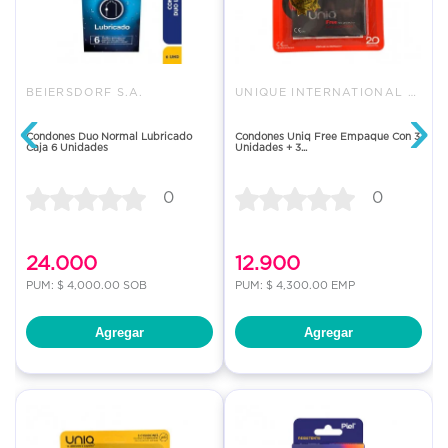
BEIERSDORF S.A.
UNIQUE INTERNATIONAL SAS
‹
›
Condones Duo Normal Lubricado
Condones Uniq Free Empaque Con 3
Caja 6 Unidades
Unidades + 3...
0
0
24.000
12.900
PUM: $ 4,000.00 SOB
PUM: $ 4,300.00 EMP
Agregar
Agregar