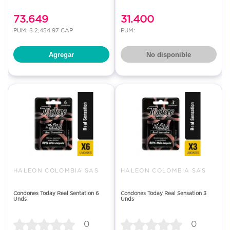
73.649
31.400
PUM: $ 2,454.97 CAP
PUM:
Agregar
No disponible
HALEON COLOMBIA SAS
HALEON COLOMBIA SAS
Condones Today Real Sentation 6
Condones Today Real Sensation 3
Unds
Unds
0
0