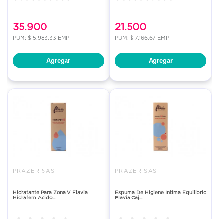
35.900
21.500
PUM: $ 5,983.33 EMP
PUM: $ 7,166.67 EMP
Agregar
Agregar
PRAZER SAS
PRAZER SAS
Hidratante Para Zona V Flavia
Espuma De Higiene Intima Equilibrio
Hidrafem Acido...
Flavia Caj...