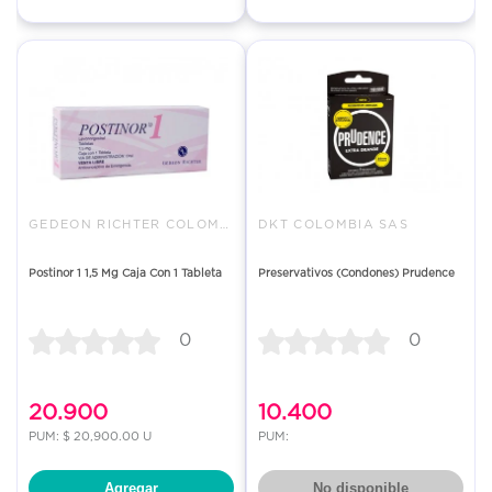
GEDEON RICHTER COLOMBIA S.A.S.
DKT COLOMBIA SAS
Postinor 1 1,5 Mg Caja Con 1 Tableta
Preservativos (Condones) Prudence
0
0
20.900
10.400
PUM: $ 20,900.00 U
PUM:
Agregar
No disponible