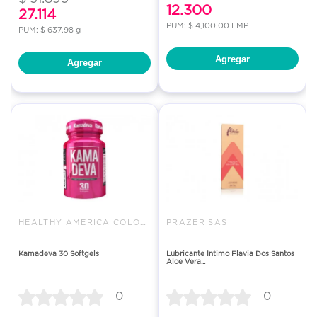
12.300
27.114
PUM: $ 4,100.00 EMP
PUM: $ 637.98 g
Agregar
Agregar
HEALTHY AMERICA COLOMBIA SAS
PRAZER SAS
Kamadeva 30 Softgels
Lubricante Íntimo Flavia Dos Santos
Aloe Vera...
0
0