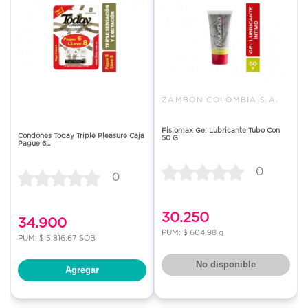
ZAMBON COLOMBIA S.A.
Fisiomax Gel Lubricante Tubo Con
Condones Today Triple Pleasure Caja
50 G
Pague 6...
0
0
30.250
34.900
PUM: $ 604.98 g
PUM: $ 5,816.67 SOB
No disponible
Agregar