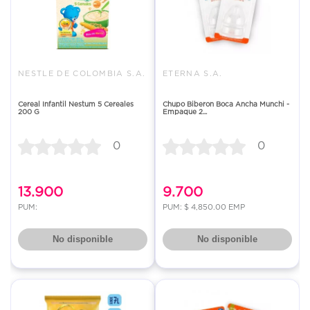
NESTLE DE COLOMBIA S.A.
ETERNA S.A.
Cereal Infantil Nestum 5 Cereales
Chupo Biberon Boca Ancha Munchi -
200 G
Empaque 2...
0
0
13.900
9.700
PUM:
PUM: $ 4,850.00 EMP
No disponible
No disponible