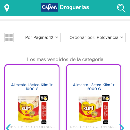
Por Página: 12
Ordenar por: Relevancia
Los mas vendidos de la categoría
1
1
1
1
Alimento Lácteo Klim 1+
Alimento Lácteo Klim 1+
1000 G
2000 G
‹
›
NESTLE DE COLOMBIA S.A.
NESTLE DE COLOMBIA S.A.