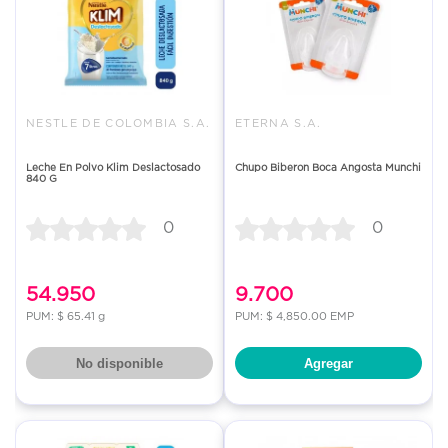
NESTLE DE COLOMBIA S.A.
ETERNA S.A.
Leche En Polvo Klim Deslactosado
Chupo Biberon Boca Angosta Munchi
840 G
0
0
54.950
9.700
PUM: $ 65.41 g
PUM: $ 4,850.00 EMP
No disponible
Agregar