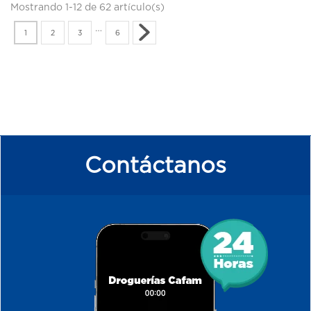
Mostrando 1-12 de 62 artículo(s)
…
1
2
3
6
Contáctanos