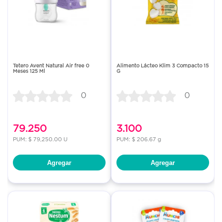
Tetero Avent Natural Air free 0
Alimento Lácteo Klim 3 Compacto 15
Meses 125 Ml
G
0
0
79.250
3.100
PUM: $ 79,250.00 U
PUM: $ 206.67 g
Agregar
Agregar