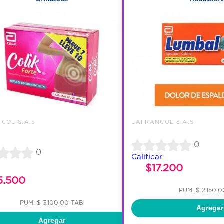
COL S.A.S
LAFRANCOL S.A.S
0
0
Calificar
$17.200
5.500
PUM: $ 2,150.
PUM: $ 3,100.00 TAB
Agregar
Agregar