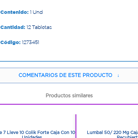
Contenido:
1 Und
Cantidad:
12 Tabletas
Código:
1273451
COMENTARIOS DE ESTE PRODUCTO
↓
Productos similares
1
1
1
1
 7 Lleve 10 Colik Forte Caja Con 10
Lumbal 50/ 220 Mg Caja
Unidades
Recubiert