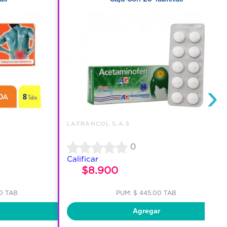
›
LAFRANCOL S.A.S
0
Calificar
$8.900
00 TAB
PUM: $ 445.00 TAB
Agregar