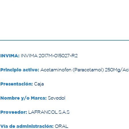
INVIMA:
INVIMA 2017M-015027-R2
Principio activo:
Acetaminofen (Paracetamol) 250Mg/Acid
Presentación:
Caja
Nombre y/o Marca:
Sevedol
Proveedor:
LAFRANCOL S.A.S
Vía de administración:
ORAL