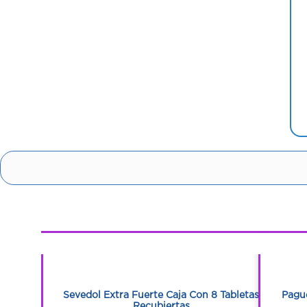
1
1
0 Tabletas
Sevedol Extra Fuerte Caja Con 8 Tabletas
Pague
Recubiertas