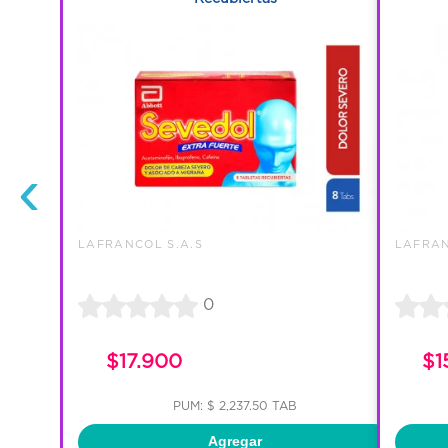
‹
LAFRANCOL S.A.S
LAFRAN
0
$17.900
$1
PUM: $ 2,237.50 TAB
Agregar