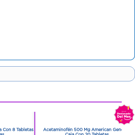
1
1
 Con 8 Tabletas
Acetaminofén 500 Mg American Generics
as
Caja Con 20 Tabletas