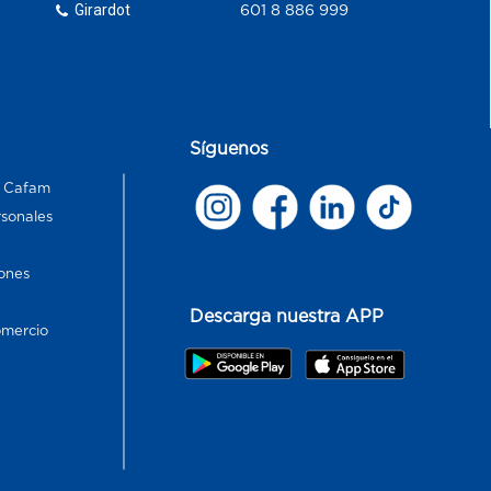
Girardot
601 8 886 999
Síguenos
s Cafam
rsonales
ones
Descarga nuestra APP
omercio