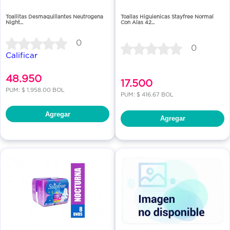
Toallitas Desmaquillantes Neutrogena
Toallas Higuienicas Stayfree Normal
Night...
Con Alas 42...
0
0
Calificar
48.950
17.500
PUM: $ 1,958.00 BOL
PUM: $ 416.67 BOL
Agregar
Agregar