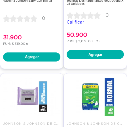
Vaselina Johnson Baby Con 100 Gr
Toallitas Desmaquillantes Neutrogena X
25 Unidades
0
0
Calificar
50.900
31.900
PUM: $ 2,036.00 EMP
PUM: $ 319.00 g
Agregar
Agregar
JOHNSON & JOHNSON DE COLOMBIA
JOHNSON & JOHNSON DE COLOMBIA