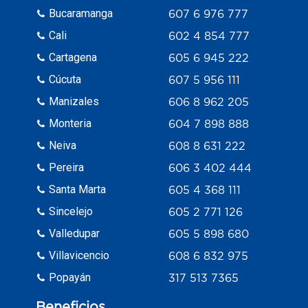
Bucaramanga
607 6 976 777
Cali
602 4 854 777
Cartagena
605 6 945 222
Cúcuta
607 5 956 111
Manizales
606 8 962 205
Monteria
604 7 898 888
Neiva
608 8 631 222
Pereira
606 3 402 444
Santa Marta
605 4 368 111
Sincelejo
605 2 771 126
Valledupar
605 5 898 680
Villavicencio
608 6 832 975
Popayán
317 513 7365
Beneficios