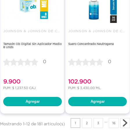
JOHNSON & JOHNSON DE COLOMBIA
JOHNSON & JOHNSON DE COLOMBIA
Tampón Ob Digital Sin Aplicador Medio
Suero Concentrado Neutrogena
8 Unds
0
0
9.900
102.900
PUM: $ 1,237.50 CAJ
PUM: $ 3,430.00 ML
Agregar
Agregar
…
1
2
3
16
Mostrando 1-12 de 181 artículo(s)