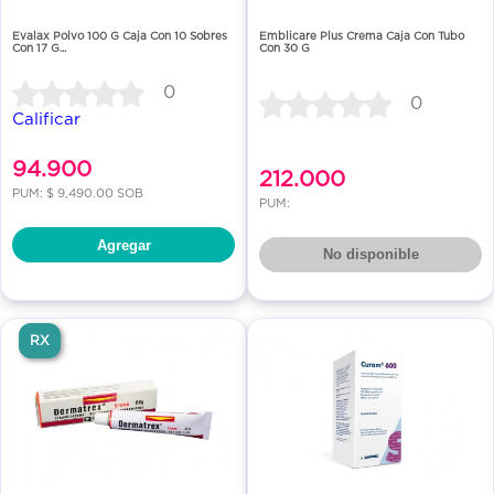
Evalax Polvo 100 G Caja Con 10 Sobres
Emblicare Plus Crema Caja Con Tubo
Con 17 G...
Con 30 G
0
0
Calificar
94.900
212.000
PUM: $ 9,490.00 SOB
PUM:
Agregar
No disponible
RX