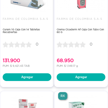
FARMA DE COLOMBIA S.A.S
FARMA DE COLOMBIA S.A.S
Curam 1G Caja Con 14 Tabletas
Crema Cicaderm Nf Caja Con Tubo Con
Recubiertas
60 G
0
0
131.900
68.950
PUM: $ 9,421.43 TAB
PUM: $ 1,149.17 g
Agregar
Agregar
RX