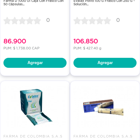
Farma D 1000 Ui Caja Con Frasco Con
Evalax Polvo 100 G Frasco Con 250 G -
50 Cápsulas...
Solución...
0
0
86.900
106.850
PUM: $ 1,738.00 CAP
PUM: $ 427.40 g
Agregar
Agregar
FARMA DE COLOMBIA S.A.S
FARMA DE COLOMBIA S.A.S