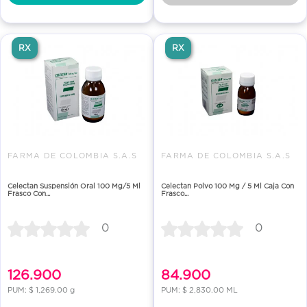
RX
RX
FARMA DE COLOMBIA S.A.S
FARMA DE COLOMBIA S.A.S
Celectan Suspensión Oral 100 Mg/5 Ml
Celectan Polvo 100 Mg / 5 Ml Caja Con
Frasco Con...
Frasco...
0
0
126.900
84.900
PUM: $ 1,269.00 g
PUM: $ 2,830.00 ML