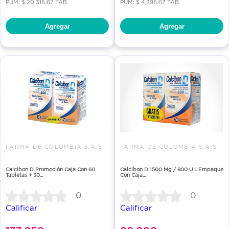
PUM: $ 20,316.67 TAB
PUM: $ 4,396.67 TAB
Agregar
Agregar
FARMA DE COLOMBIA S.A.S
FARMA DE COLOMBIA S.A.S
Calcibon D Promoción Caja Con 60
Calcibon D 1500 Mg / 800 U.I. Empaque
Tabletas + 30...
Con Caja...
0
0
Calificar
Calificar