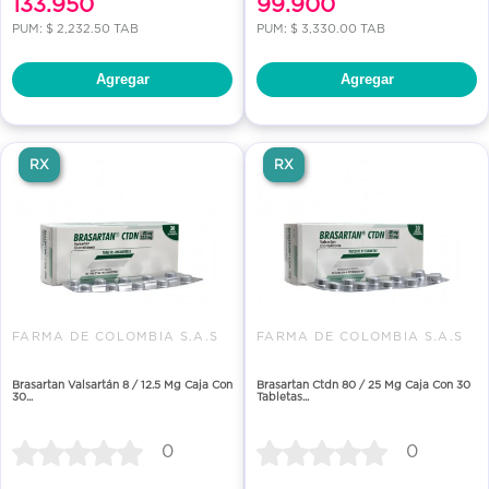
133.950
99.900
PUM: $ 2,232.50 TAB
PUM: $ 3,330.00 TAB
Agregar
Agregar
RX
RX
FARMA DE COLOMBIA S.A.S
FARMA DE COLOMBIA S.A.S
Brasartan Valsartán 8 / 12.5 Mg Caja Con
Brasartan Ctdn 80 / 25 Mg Caja Con 30
30...
Tabletas...
0
0