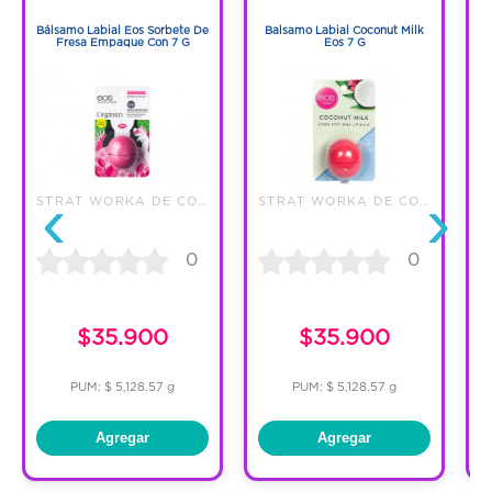
1
1
Bálsamo Labial Eos Sorbete De
Balsamo Labial Coconut Milk
B
Características:
Fresa Empaque Con 7 G
Eos 7 G
Hilo dental cuidado total. Eliminación de la
placa bacteriana de localización
interdental.
‹
›
STRAT WORKA DE COLOMBIA S A S
STRAT WORKA DE COLOMBIA S A S
T
0
0
$35.900
$35.900
PUM: $ 5,128.57 g
PUM: $ 5,128.57 g
Agregar
Agregar