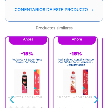
Nombre y/o Marca:
Pedialyte
COMENTARIOS DE ESTE PRODUCTO
↓
Proveedor:
ABBOTT LABORATORIES DE
COLOMBI
Productos similares
Vía de administración:
ORAL
Ahora
Ahora
Sabor:
Guarana
-15%
-15%
Contenido:
500 Ml
Pedialyte 45 Sabor Fresa
Pedialyte 60 Con Zinc Frasco
Pe
Frasco Con 500 Ml
Con 500 Ml Sabor Manzana -
F
Deshidratación
Cantidad:
1 Frasco
Código:
1285421
‹
›
ABBOTT LABORATORIES DE COLOMBI
ABBOTT LABORATORIES DE COLOMBI