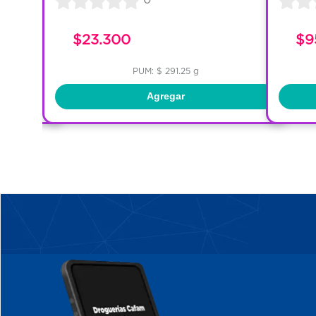
$23.300
$9
PUM: $ 291.25 g
Agregar