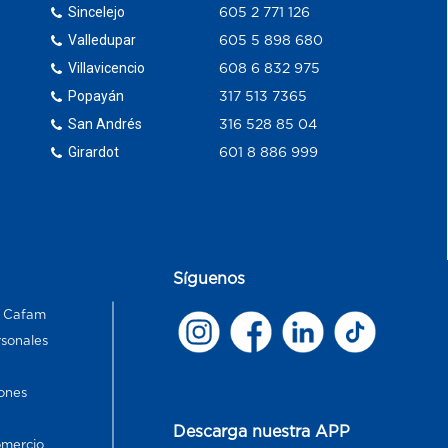
Sincelejo
605 2 771 126
Valledupar
605 5 898 680
Villavicencio
608 6 832 975
Popayán
317 513 7365
San Andrés
316 528 85 04
Girardot
601 8 886 999
Síguenos
s Cafam
rsonales
ones
Descarga nuestra APP
omercio