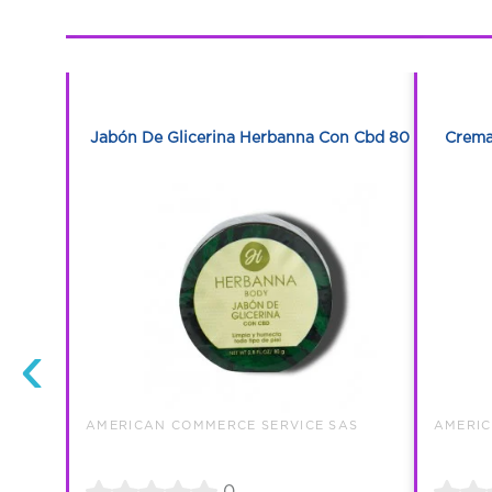
1
1
banna Con
Jabón De Glicerina Herbanna Con Cbd 80 G
Crema
‹
AS
AMERICAN COMMERCE SERVICE SAS
AMERIC
0