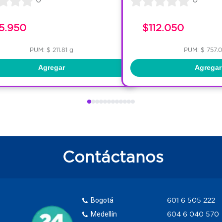
5.950
$112.050
PUM: $ 211.81 g
PUM: $ 757.
Agregar
Agregar
Contáctanos
Bogotá
601 6 505 222
Medellín
604 6 040 570