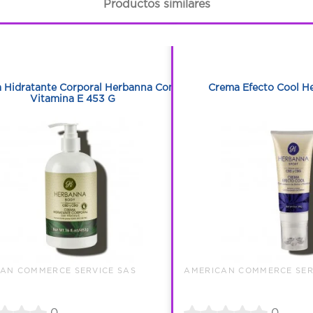
Productos similares
1
1
1
1
 Hidratante Corporal Herbanna Con
Crema Efecto Cool H
Vitamina E 453 G
AN COMMERCE SERVICE SAS
AMERICAN COMMERCE SER
0
0