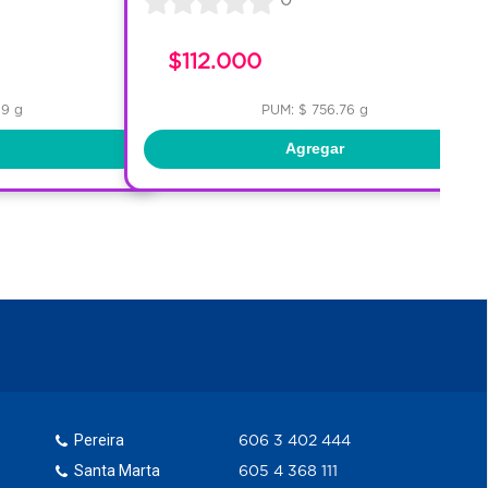
$112.000
09 g
PUM: $ 756.76 g
Agregar
Pereira
606 3 402 444
Santa Marta
605 4 368 111