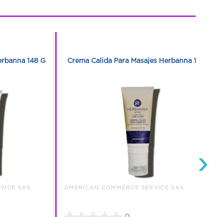
1
1
erbanna 148 G
Crema Calida Para Masajes Herbanna 148 G
›
VICE SAS
AMERICAN COMMERCE SERVICE SAS
0