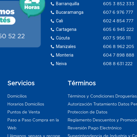
Barranquilla
605 3 852 333
Bucaramanga
607 6 976 777
Cali
602 4 854 777
Cartagena
605 6 945 222
Cúcuta
607 5 956 111
Manizales
606 8 962 205
Monteria
604 7 898 888
Neiva
608 8 631 222
Servicios
Términos
Domicilios
Términos y Condiciones Droguería
Horarios Domicilios
Autorización Tratamiento Datos Pe
Puntos de Venta
Proteccion de Datos
Paso a Paso Compra en la
Reglamento Descuentos y Promoci
Web
Reversión Pago Electrónico
Llámanos, separa y recoge
Superintendencia de Industria y C