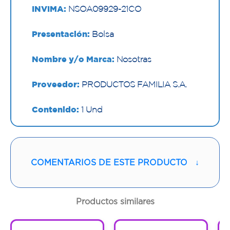
INVIMA:
NSOA09929-21CO
Presentación:
Bolsa
Nombre y/o Marca:
Nosotras
Proveedor:
PRODUCTOS FAMILIA S.A.
Contenido:
1 Und
Cantidad:
24 Bolsas
Código:
1292798
COMENTARIOS DE ESTE PRODUCTO
↓
Productos similares