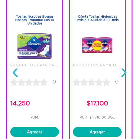
1
1
1
1
Toallas Nosotras Buenas
Oferta Toallas Higienicas
T
Noches Empaque Con 10
Invisible Ajustable 10 Unds
Unidades
‹
›
PRODUCTOS FAMILIA S.A.
PRODUCTOS FAMILIA S.A.
0
0
14.250
$17.100
PUM:
PUM: $ 1,710.00 BOL
Agregar
Agregar