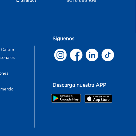
Girardot
601 8 886 999
Síguenos
s Cafam
rsonales
ones
Descarga nuestra APP
omercio