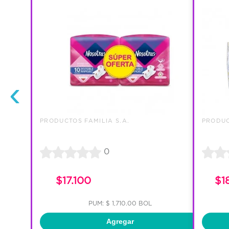
‹
PRODUCTOS FAMILIA S.A.
PRODUC
0
$17.100
$1
PUM: $ 1,710.00 BOL
Agregar