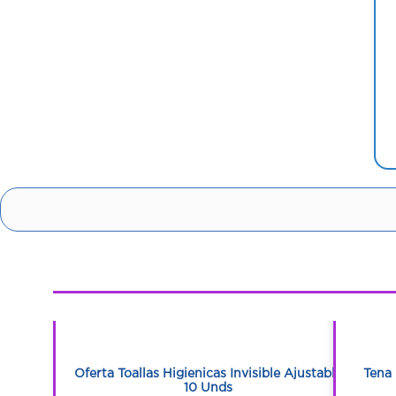
1
1
s Empaque
Oferta Toallas Higienicas Invisible Ajustable
Tena 
10 Unds