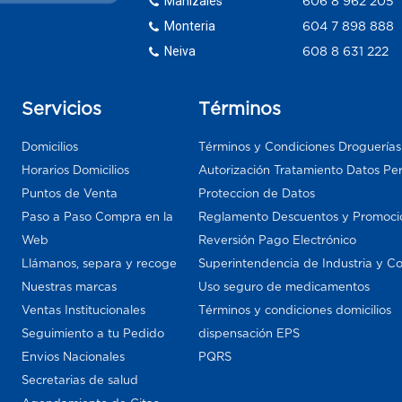
Manizales
606 8 962 205
Monteria
604 7 898 888
Neiva
608 8 631 222
Servicios
Términos
Domicilios
Términos y Condiciones Droguería
Horarios Domicilios
Autorización Tratamiento Datos Pe
Puntos de Venta
Proteccion de Datos
Paso a Paso Compra en la
Reglamento Descuentos y Promoci
Web
Reversión Pago Electrónico
Llámanos, separa y recoge
Superintendencia de Industria y C
Nuestras marcas
Uso seguro de medicamentos
Ventas Institucionales
Términos y condiciones domicilios
Seguimiento a tu Pedido
dispensación EPS
Envios Nacionales
PQRS
Secretarias de salud