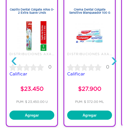
1
1
Cepillo Dental Colgate Años 0-
Crema Dental Colgate
D
2 Extra Suave Unds
Sensitive Blanqueador 100 G
D
‹
›
DISTRIBUCIONES AXA S.A.S.
DISTRIBUCIONES AXA S.A.S.
0
0
Calificar
Calificar
C
$23.450
$27.900
PUM: $ 23,450.00 U
PUM: $ 372.00 ML
Agregar
Agregar