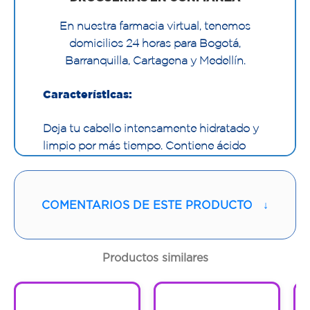
En nuestra farmacia virtual, tenemos
domicilios 24 horas para Bogotá,
Barranquilla, Cartagena y Medellín.
Características:
Deja tu cabello intensamente hidratado y
limpio por más tiempo. Contiene ácido
hialurónico que atrapa y retiene el agua
del cabello, dándole una apariencia más
saludable y brillante.
COMENTARIOS DE ESTE PRODUCTO
↓
Productos similares
1
1